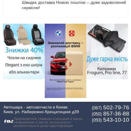
Швидка доставка Новою поштою – дуже задоволений
сервісом!
502-79-76
Автошара - автозапчасти в Киеве.
(067)
Киев, ул. Набережно-Крещатицкая д39
857-36-88
(050)
543-10-10
Производители, символы и описания в наших
(093)
изображениях и тексте, используются
исключительно в целях идентификации.