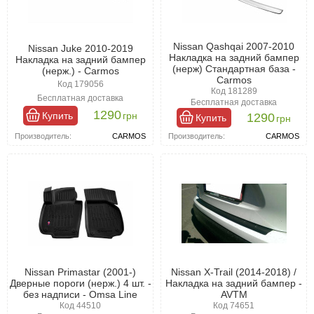
Nissan Qashqai 2007-2010
Nissan Juke 2010-2019
Накладка на задний бампер
Накладка на задний бампер
(нерж) Стандартная база -
(нерж.) - Carmos
Carmos
Код 179056
Код 181289
Бесплатная доставка
Бесплатная доставка
1290
Купить
грн
1290
Купить
грн
Производитель:
CARMOS
Производитель:
CARMOS
Nissan Primastar (2001-)
Nissan X-Trail (2014-2018) /
Дверные пороги (нерж.) 4 шт. -
Накладка на задний бампер -
без надписи - Omsa Line
AVTM
Код 44510
Код 74651