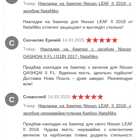
Товар:
Накладки на бампер Nissan LEAF II 2018- с
загибом NataNiko
Накладки на бампер для Nissan LEAF II 2018 от
NataNiko отлично защищают и выглядят стильно!
Скочиляс Єремій
14.03.2025
С
Товар:
Накладки на бампер с загибом Nissan
QASHQAI II FL (J11B) 2017- NataNiko
Придбав накладки на бампер з загином для Nissan
QASHQAI II FL. Відмінна якість, ідеально підійшли!
Доставка Нова Пошта – дуже швидко. Рекомендую
всім!
Славолюб
14.03.2025
С
Товар:
Накладки на бампер Nissan LEAF II 2018- с
загибом нержавейка+пленка Карбон NataNiko
Придбав накладки на бампер для свого Nissan LEAF
II 2018. Чудова якість: нержавійка з елегантним
вигином та карбонова плівка додають стильності.