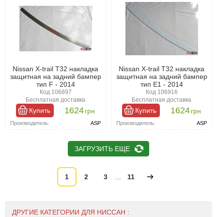
Nissan X-trail T32 накладка
Nissan X-trail T32 накладка
защитная на задний бампер
защитная на задний бампер
тип F - 2014
тип E1 - 2014
Код 106897
Код 106916
Бесплатная доставка
Бесплатная доставка
1624
1624
Купить
Купить
грн
грн
Производитель:
ASP
Производитель:
ASP
ЗАГРУЗИТЬ ЕЩЕ
1
2
3
...
11
ДРУГИЕ КАТЕГОРИИ ДЛЯ НИССАН :