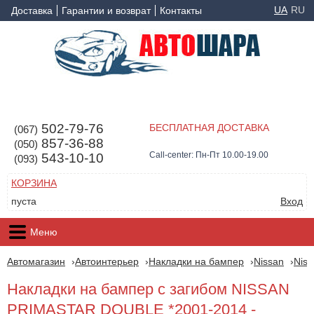
UA
RU
Доставка
Гарантии и возврат
Контакты
502-79-76
БЕСПЛАТНАЯ ДОСТАВКА
(067)
857-36-88
(050)
Call-center: Пн-Пт 10.00-19.00
543-10-10
(093)
КОРЗИНА
пуста
Вход
Меню
Автомагазин
Автоинтерьер
Накладки на бампер
Nissan
Niss
Накладки на бампер с загибом NISSAN
PRIMASTAR DOUBLE *2001-2014 -