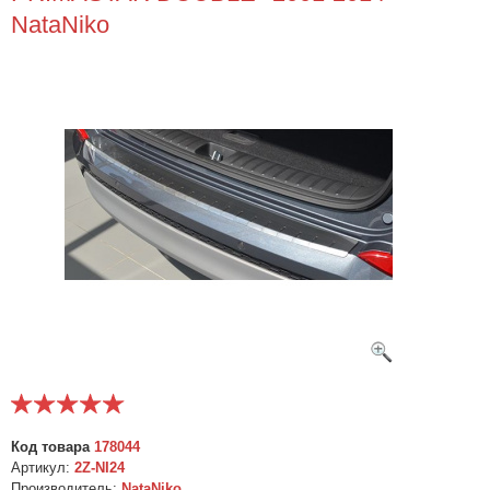
NataNiko
Код товара
178044
Артикул:
2Z-NI24
Производитель:
NataNiko