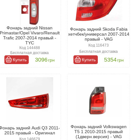
Фонарь задний Nissan
Фонарь задний Skoda Fabia
Primastar/Opel Vivaro/Renault
хетчбек/универсал 2007-2014
Trafic 2007-2014 правый -
правый - VAG
TYC
Код 116473
Код 144488
Бесплатная доставка
Бесплатная доставка
3096
5354
Купить
Купить
грн
грн
Фонарь задний Volkswagen
Фонарь задний Audi Q3 2011-
T5 1 2010-2015 правый
2015 правый - Оригинал
(1дверн.версия) - VAG
Код 146679