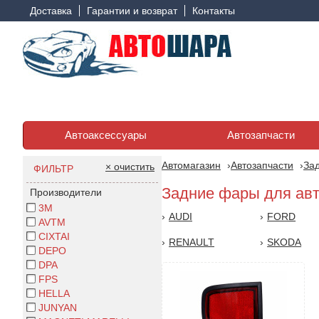
Доставка
Гарантии и возврат
Контакты
Автоаксессуары
Автозапчасти
Автомагазин
Автозапчасти
За
× очистить
ФИЛЬТР
Задние фары для ав
Производители
3М
AUDI
FORD
AVTM
CIXTAI
RENAULT
SKODA
DEPO
DPA
FPS
HELLA
JUNYAN