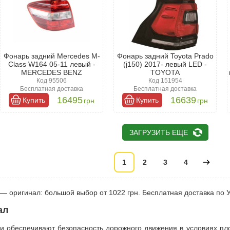
Фонарь задний Mercedes M-
Фонарь задний Toyota Prado
Class W164 05-11 левый -
(j150) 2017- левый LED -
MERCEDES BENZ
TOYOTA
Код 95506
Код 151954
Бесплатная доставка
Бесплатная доставка
16495
16639
Купить
Купить
грн
грн
ЗАГРУЗИТЬ ЕЩЕ
1
2
3
4
 оригинал: большой выбор от 1022 грн. Бесплатная доставка по 
ал
 обеспечивают безопасность дорожного движения в условиях пл