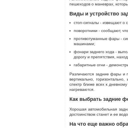
пешеходов о маневрах, котор
Виды и устройство зад
стоп-сигналы - извещают о 
поворотники - сообщают, чт
противотуманные фары - си
машинами;
фонари заднего хода - вып
дорогу и препятствия, нахо
габаритные огни - демонст
Различаются задние фары и п
вертикально, горизонтально,
спектр ближе всех к дневному
нагреваются.
Как выбрать задние ф
Хорошая автомобильная задня
достоинством станет и ее вод
На что еще важно обр