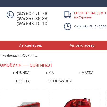
502-79-76
БЕСПЛАТНАЯ ДОСТ
(067)
по Украине
857-36-88
(050)
543-10-10
(093)
Call-center: Пн-Пт 10.00
Автоинтерьер
Автоэкстерьер
дние фонари
Оригинал
томобиля — оригинал
HYUNDAI
KIA
MAZDA
TОЙОТА
VOLKSWAGEN