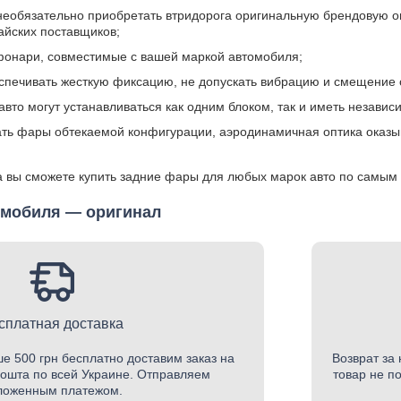
 необязательно приобретать втридорога оригинальную брендовую о
айских поставщиков;
 фонари, совместимые с вашей маркой автомобиля;
спечивать жесткую фиксацию, не допускать вибрацию и смещение 
авто могут устанавливаться как одним блоком, так и иметь независ
ть фары обтекаемой конфигурации, аэродинамичная оптика оказыв
а вы сможете купить задние фары для любых марок авто по самым
омобиля — оригинал
сплатная доставка
е 500 грн бесплатно доставим заказ на
Возврат за 
ошта по всей Украине. Отправляем
товар не п
ложенным платежом.