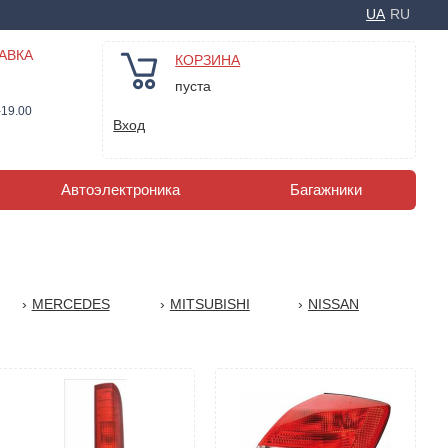
UA
RU
АВКА
КОРЗИНА
пуста
-19.00
Вход
Автоэлектроника
Багажники
MERCEDES
MITSUBISHI
NISSAN