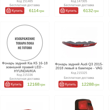
Код 151465
Код 147305
Бесплатная доставка
Бесплатная доставка
6114
6132
Купить
Купить
грн
грн
Фонарь задний Kia K5 16-18
Фонарь задний Audi Q3 2015-
зовнішній правий LED -
2018 левый в бампере - VAG
HYUNDAI/KIA
Код 215325
Код 215336
Бесплатная доставка
Бесплатная доставка
12168
12288
Купить
Купить
грн
грн