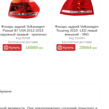
Фонарь задний Volkswagen
Фонарь задний Volkswagen
Passat B7 USA 2012-2015
Touareg 2010- LED левый
наружный правый - оригинал
внешний - VAG
Код 95508
Код 103461
Бесплатная доставка
Бесплатная доставка
16889
28664
Купить
Купить
грн
грн
Украине.
охой видимости. Они предупреждают соседний транспорт и