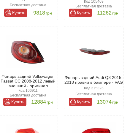
Код 105409
Бесплатная доставка
Бесплатная доставка
9818
11262
Купить
Купить
грн
грн
Фонарь задний Volkswagen
Фонарь задний Audi Q3 2015-
Passat CC 2008-2012 левый
2018 правий в бампере - VAG
внешний - оригинал
Код 215326
Код 106911
Бесплатная доставка
Бесплатная доставка
12884
13074
Купить
Купить
грн
грн