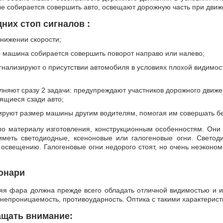
ые собирается совершить авто, освещают дорожную часть при дви
них стоп сигналов :
снижении скорости;
о машина собирается совершить поворот направо или налево;
гнализируют о присутствии автомобиля в условиях плохой видимос
олняют сразу 2 задачи: предупреждают участников дорожного дви
дящиеся сзади авто;
рируют размер машины другим водителям, помогая им совершать б
о материалу изготовления, конструкционным особенностям. Они 
 иметь светодиодные, ксеноновые или галогеновые огни. Свето
 освещению. Галогеновые огни недорого стоят, но очень неэконо
онари
я фара должна прежде всего обладать отличной видимостью и и
онепроницаемость, противоударность. Оптика с такими характерис
ащать внимание: