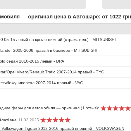
обиля — оригинал цена в Автошаре: от 1022 грн
00 05-15 левый на крыле нижний (отражатель) - MITSUBISHI
tlander 2005-2008 правый в бампере - MITSUBISHI
olo седан 2010-2015 левый - DPA
ar/Opel Vivaro/Renault Trafic 2007-2014 правый - TYC
хетчбек/универсал 2007-2014 правый - VAG
адние фары для автомобиля — оригинал (1 отзыв):
Златівна
11.02.2025
 Volkswagen Tiguan 2012-2016 правый внешний - VOLKSWAGEN