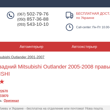
502-79-76
БЕСПЛАТНАЯ ДОСТ
(067)
по Украине
857-36-88
(050)
543-10-10
(093)
Call-center: Пн-Пт 10.00
Автоинтерьер
Автоэкстерьер
subishi Outlander 2001-2007
адний Mitsubishi Outlander 2005-2008 правы
ISHI
22670
33870
ль:
Оригинал
Фонарь задний
Фонарь зад
Фонарь задний
Mitsubishi Outlander
Mitsubishi Out
Киеву и Украине - бесплатна на отделение или почтомат Нова пошта.