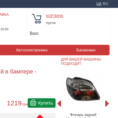
UA
RU
АВКА
КОРЗИНА
пуста
-19.00
Вход
Автоэлектроника
Багажники
ДЛЯ ВАШЕЙ МАШИНЫ
ПОДХОДИТ:
й в бампере -
1219
Купить
грн
ний
Фонарь задний
Ф
Фонарь задний
lander
Mitsubishi Outlander
Mit