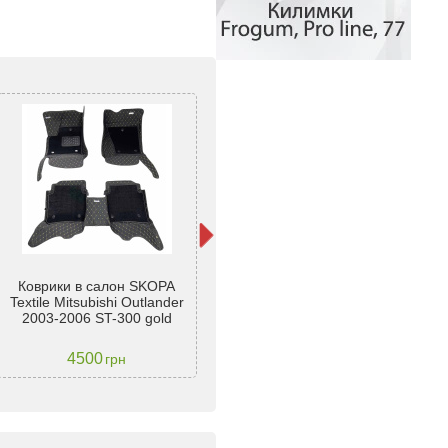
Коврики в салон SKOPA
Коврики в салон MIitsubishi
К
Textile Mitsubishi Outlander
Outlander 2001-2007
Te
2003-2006 ST-300 gold
резиновые - Stingray
2
4500
2237
грн
грн