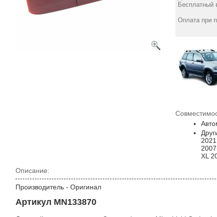
2005-2008 правый
2005-2008 правый
Бесплатный в
черная рамка - DEPO
красная рамка - DEPO
5358
4585
грн
грн
Оплата при 
Совместимос
Авто
Друг
2021
2007
XL 2
Описание:
Производитель - Оригинал
Артикул MN133870