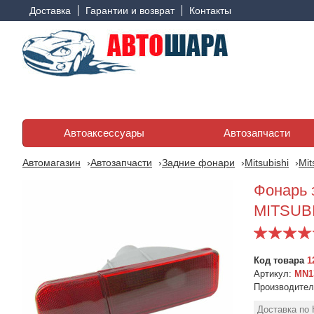
Доставка
Гарантии и возврат
Контакты
Автоаксессуары
Автозапчасти
Автомагазин
Автозапчасти
Задние фонари
Mitsubishi
Mit
Фонарь з
MITSUB
Код товара
1
Артикул:
MN1
Производите
Фонарь задний
Фонарь задний
Mitsubishi Outlander
Mitsubishi Outlander
Доставка по 