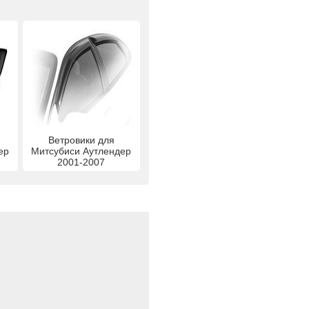
я
Ветровики для
ер
Митсубиси Аутлендер
2001-2007