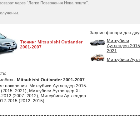
Mitsubishi Outlander
2005-2008 левый
2005-2008 п
озврат через "Легке Повернення Нова пошта".
2005-2008 левый
красная рамка - DEPO
черная рамка 
черная рамка - DEPO
4718
5358
грн
гр
получении.
5336
грн
Задние фонари для дру
Митсубиси
Тюнинг Mitsubishi Outlander
Аутлендер 2015
2001-2007
2021
Митсубиси Аутл
ть:
мобиль:
Mitsubishi Outlander 2001-2007
ие поколения: Митсубиси Аутлендер 2015-
 (2015–2021), Митсубиси Аутлендер XL
-2012 (2007–2012), Митсубиси Аутлендер
012-2015 (2012–2015)