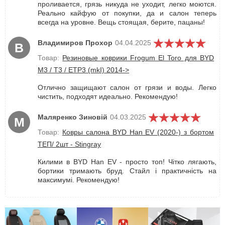
проливается, грязь никуда не уходит, легко моются.
Реально кайфую от покупки, да и салон теперь
всегда на уровне. Вещь стоящая, берите, пацаны!
Владимиров Прохор
04.04.2025
В
Товар:
Резиновые коврики Frogum El Toro для BYD
M3 / T3 / ETP3 (mkI) 2014->
Отлично защищают салон от грязи и воды. Легко
чистить, подходят идеально. Рекомендую!
Маляренко Зиновій
04.03.2025
М
Товар:
Ковры салона BYD Han EV (2020-) з бортом
ТЕП/ 2шт - Stingray
Килими в BYD Han EV - просто топ! Чітко лягають,
бортики тримають бруд. Стайл і практичність на
максимумі. Рекомендую!