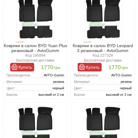
Коврики в салон BYD Yuan Plus
Коврики в салон BYD Leopard
резиновый - AvtoGumm
3 резиновый - AvtoGumm
Код 195894
Код 227328
Бесплатная доставка
Бесплатная доставка
1770
1770
Купить
Купить
грн
грн
Производитель:
AVTO-Gumm
Производитель:
AVTO-Gumm
Материал:
резина
Материал:
резина
Цвет:
черный
Цвет:
черный
Бортик:
высокий от 2 см
Бортик:
высокий от 2 см