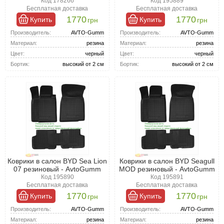
Код 178266
Код 195889
Бесплатная доставка
Бесплатная доставка
1770
1770
Купить
Купить
грн
грн
Производитель:
AVTO-Gumm
Производитель:
AVTO-Gumm
Материал:
резина
Материал:
резина
Цвет:
черный
Цвет:
черный
Бортик:
высокий от 2 см
Бортик:
высокий от 2 см
Коврики в салон BYD Sea Lion
Коврики в салон BYD Seagull
07 резиновый - AvtoGumm
MOD резиновый - AvtoGumm
Код 195890
Код 195891
Бесплатная доставка
Бесплатная доставка
1770
1770
Купить
Купить
грн
грн
Производитель:
AVTO-Gumm
Производитель:
AVTO-Gumm
Материал:
резина
Материал:
резина