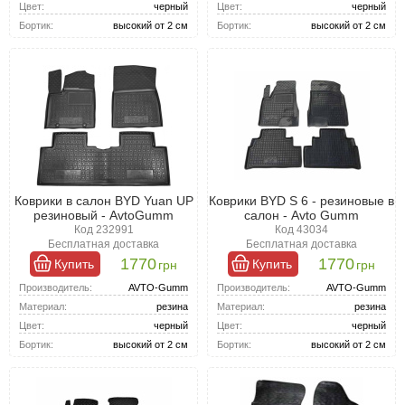
Цвет:
черный
Цвет:
черный
Бортик:
высокий от 2 см
Бортик:
высокий от 2 см
Коврики в салон BYD Yuan UP
Коврики BYD S 6 - резиновые в
резиновый - AvtoGumm
салон - Avto Gumm
Код 232991
Код 43034
Бесплатная доставка
Бесплатная доставка
1770
1770
Купить
Купить
грн
грн
Производитель:
AVTO-Gumm
Производитель:
AVTO-Gumm
Материал:
резина
Материал:
резина
Цвет:
черный
Цвет:
черный
Бортик:
высокий от 2 см
Бортик:
высокий от 2 см