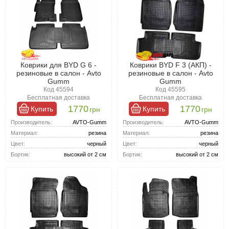
Коврики для BYD G 6 -
Коврики BYD F 3 (АКП) -
резиновые в салон - Avto
резиновые в салон - Avto
Gumm
Gumm
Код 45594
Код 45595
Бесплатная доставка
Бесплатная доставка
1770
1770
Купить
Купить
грн
грн
Производитель:
AVTO-Gumm
Производитель:
AVTO-Gumm
Материал:
резина
Материал:
резина
Цвет:
черный
Цвет:
черный
Бортик:
высокий от 2 см
Бортик:
высокий от 2 см