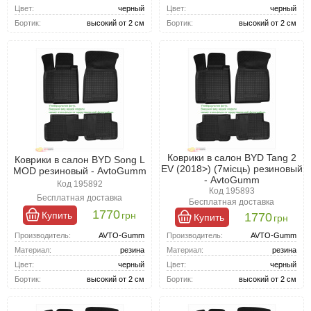
Цвет:
черный
Цвет:
черный
Бортик:
высокий от 2 см
Бортик:
высокий от 2 см
Коврики в салон BYD Tang 2
Коврики в салон BYD Song L
EV (2018>) (7місць) резиновый
MOD резиновый - AvtoGumm
- AvtoGumm
Код 195892
Код 195893
Бесплатная доставка
Бесплатная доставка
1770
Купить
грн
1770
Купить
грн
Производитель:
AVTO-Gumm
Производитель:
AVTO-Gumm
Материал:
резина
Материал:
резина
Цвет:
черный
Цвет:
черный
Бортик:
высокий от 2 см
Бортик:
высокий от 2 см