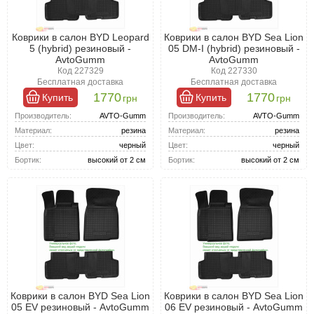
Коврики в салон BYD Leopard
Коврики в салон BYD Sea Lion
5 (hybrid) резиновый -
05 DM-I (hybrid) резиновый -
AvtoGumm
AvtoGumm
Код 227329
Код 227330
Бесплатная доставка
Бесплатная доставка
1770
1770
Купить
Купить
грн
грн
Производитель:
AVTO-Gumm
Производитель:
AVTO-Gumm
Материал:
резина
Материал:
резина
Цвет:
черный
Цвет:
черный
Бортик:
высокий от 2 см
Бортик:
высокий от 2 см
Коврики в салон BYD Sea Lion
Коврики в салон BYD Sea Lion
05 EV резиновый - AvtoGumm
06 EV резиновый - AvtoGumm