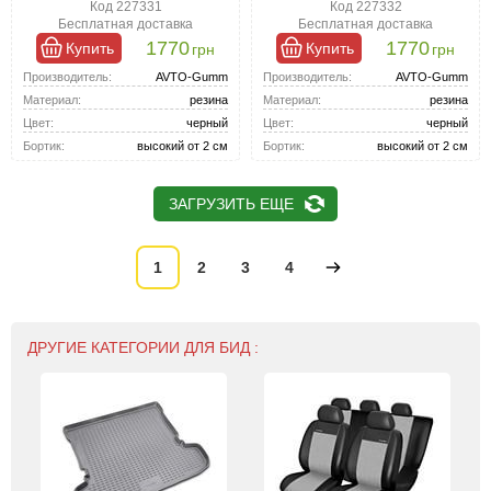
Код 227331
Код 227332
Бесплатная доставка
Бесплатная доставка
1770
1770
Купить
Купить
грн
грн
Производитель:
AVTO-Gumm
Производитель:
AVTO-Gumm
Материал:
резина
Материал:
резина
Цвет:
черный
Цвет:
черный
Бортик:
высокий от 2 см
Бортик:
высокий от 2 см
ЗАГРУЗИТЬ ЕЩЕ
1
2
3
4
ДРУГИЕ КАТЕГОРИИ ДЛЯ БИД :