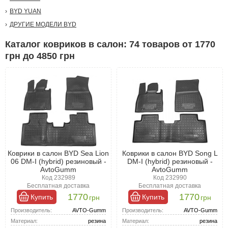
Удобный интерфейс нашего сайта позволит быстро и легко
выбрать идеальные коврики для БИД . В каталоге представлены
BYD YUAN
модельные и универсальные коврики из резины и текстиля. Все
ДРУГИЕ МОДЕЛИ BYD
варианты обладают отличной эффективностью, однако
резиновые коврики остаются наиболее практичными и
Каталог ковриков в салон: 74 товаров от 1770
популярными, обеспечивая надежную защиту и долговечность.
грн до 4850 грн
Коврики в салон BYD Sea Lion
Коврики в салон BYD Song L
06 DM-I (hybrid) резиновый -
DM-I (hybrid) резиновый -
AvtoGumm
AvtoGumm
Код 232989
Код 232990
Бесплатная доставка
Бесплатная доставка
1770
1770
Купить
Купить
грн
грн
Производитель:
AVTO-Gumm
Производитель:
AVTO-Gumm
Материал:
резина
Материал:
резина