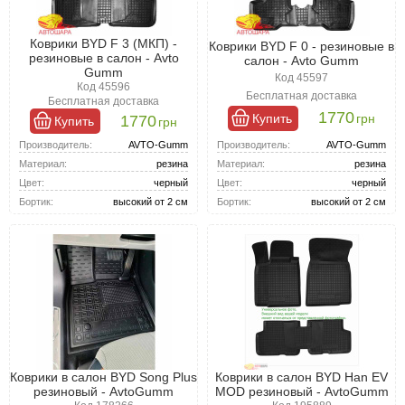
Коврики BYD F 3 (МКП) -
Коврики BYD F 0 - резиновые в
резиновые в салон - Avto
салон - Avto Gumm
Gumm
Код 45597
Код 45596
Бесплатная доставка
Бесплатная доставка
1770
Купить
грн
1770
Купить
грн
Производитель:
AVTO-Gumm
Производитель:
AVTO-Gumm
Материал:
резина
Материал:
резина
Цвет:
черный
Цвет:
черный
Бортик:
высокий от 2 см
Бортик:
высокий от 2 см
Коврики в салон BYD Song Plus
Коврики в салон BYD Han EV
резиновый - AvtoGumm
MOD резиновый - AvtoGumm