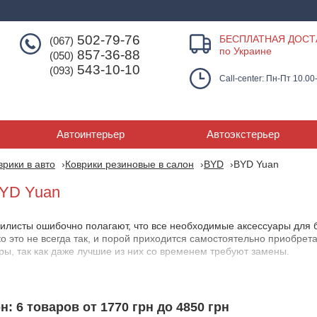
502-79-76
БЕСПЛАТНАЯ ДОСТ
(067)
по Украине
857-36-88
(050)
543-10-10
(093)
Call-center: Пн-Пт 10.00
Автоинтерьер
Автоэкстерьер
врики в авто
Коврики резиновые в салон
BYD
BYD Yuan
BYD Yuan
листы ошибочно полагают, что все необходимые аксессуары для 
о это не всегда так, и порой приходится самостоятельно приобрет
ры, так как даже лучшие из них со временем требуют замены.
подбору автоковриков для салона БИД Юан . Этот мощный внедоро
защита, которую и обеспечат автоковрики. Так как владельцы час
одах, на рыбалке или охоте - элементы салона подвергаются интенс
н: 6 товаров от 1770 грн до 4850 грн
 вызвать ржавчину. Поэтому коврики БИД Юан - это необходимость.