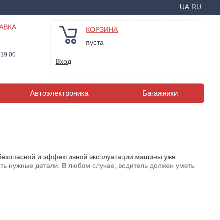
UA
RU
АВКА
КОРЗИНА
пуста
-19.00
Вход
Автоэлектроника
Багажники
безопасной и эффективной эксплуатации машины уже
ать нужные детали. В любом случае, водитель должен уметь
жник славится своей проходимостью и надежностью, но даже
то эксплуатируют такие машины в условиях повышенной
ивному износу. Песок, грязь и вода, попадающие на пол, могут