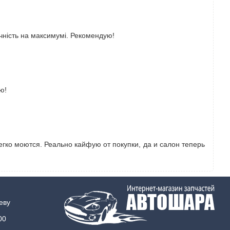
ичність на максимумі. Рекомендую!
ю!
легко моются. Реально кайфую от покупки, да и салон теперь
еву
00