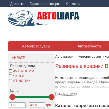
Доставка
Гарантии и возврат
Контакты
Автоаксессуары
Автозапчасти
Автомагазин
Автоинтерьер
Ко
ФИЛЬТР
Резиновые коврики 
Производители
AVTO-GUMM
SKOPA
Некоторые начинающие автомоби
STINGRAY
предусмотрены на заводе. Однак
выбирать качественные аксессуа
Цена
Показать текст
Особое внимание стоит уделить 
ему необходима дополнительная 
нагрузки - на бездорожье, в пох
-
грн.
Каталог ковриков в сало
привести к повреждениям и даже