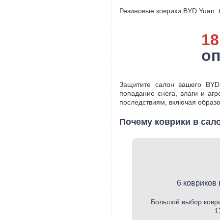
Резиновые коврики
BYD Yuan: б
18
о
Защитите салон вашего BYD
попадание снега, влаги и аг
последствиям, включая образо
Почему коврики в сал
6 ковриков 
Большой выбор коври
1