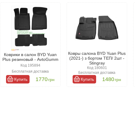
шара предлагает коврики для БИД Юан
 позволит быстро и легко выбрать идеальные коврики для БИД Юа
Все варианты обладают отличной эффективностью, однако резинов
долговечность.
Ковры салона BYD Yuan Plus
Коврики в салон BYD Yuan
(2021-) з бортом ТЕП/ 2шт -
Plus резиновый - AvtoGumm
Stingray
Код 195894
Код 180601
Бесплатная доставка
Бесплатная доставка
1770
1480
Купить
Купить
грн
грн