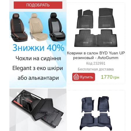
Интернет-магазин Авто
Удобный интерфейс нашего сайта
коврики из резины и текстиля. 
обеспечивая надежную защиту и 
Коврики в салон BYD Yuan UP
резиновый - AvtoGumm
Код 232991
Бесплатная доставка
1770
Купить
грн