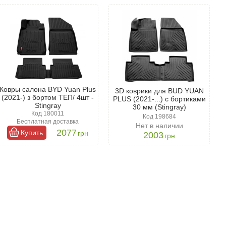
н . В каталоге представлены модельные и универсальные
ые коврики остаются наиболее практичными и популярными,
Ковры салона BYD Yuan Plus
3D коврики для BUD YUAN
(2021-) з бортом ТЕП/ 4шт -
PLUS (2021-...) с бортиками
Stingray
30 мм (Stingray)
Код 180011
Код 198684
Бесплатная доставка
Нет в наличии
2077
Купить
грн
2003
грн