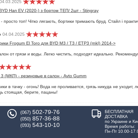
04.03.2025
YD Han EV (2020-) з бортом ТЕП/ 2шт - Stingray
 просто топ! Чітко лягають, бортики тримають бруд. Стайл і практ
р
04.04.2025
ики Frogum El Toro для BYD M3 / T3 / ETP3 (mkI) 2014->
он от грязи и воды. Легко чистить, подходят идеально. Рекоменду
 3 (МКП) - резиновые в салон - Avto Gumm
ки в тачку - огонь! Вода не проливается, грязь никуда не уходит, 
щь стоящая, берите, пацаны!
502-79-76
БЕСПЛАТНАЯ
(067)
ДОСТАВКА
857-36-88
(050)
по Украине и Ки
543-10-10
(093)
Время работы:
Пн-Пт 10.00-17.