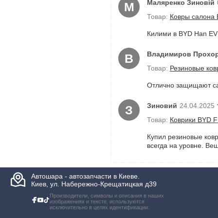
Маляренко Зиновій
М
Товар:
Ковры салона B
Килими в BYD Han EV -
Владимиров Прохо
В
Товар:
Резиновые ковр
Отлично защищают сал
Зиновий
24.04.2025
З
Товар:
Коврики BYD F
Купил резиновые коври
всегда на уровне. Ве
Автошара - автозапчасти в Киеве.
Киев, ул. Набережно-Крещатицкая д39
Производители, символы и описания в наших
изображениях и тексте, используются
исключительно в целях идентификации.