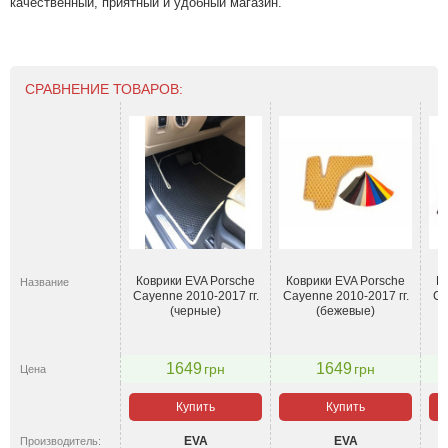
качественный, приятный и удобный магазин.
СРАВНЕНИЕ ТОВАРОВ:
Коврики EVA Porsche
Коврики EVA Porsche
К
Название
Cayenne 2010-2017 гг.
Cayenne 2010-2017 гг.
Ca
(черные)
(бежевые)
1649
1649
грн
грн
Цена
Купить
Купить
EVA
EVA
Производитель: