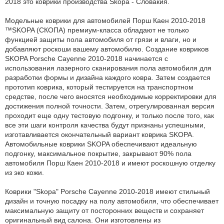
2018 это коврики производства Skopa - Словакия.
Модельные коврики для автомобилей Порш Каен 2010-2018
™SKOPA (CКОПА) премиум-класса обладают не только
функцией защиты пола автомобиля от грязи и влаги, но и
добавляют роскоши вашему автомобилю. Создание ковриков
SKOPA Porsche Cayenne 2010-2018 начинается с
использования лазерного сканирования пола автомобиля для
разработки формы и дизайна каждого ковра. Затем создается
прототип коврика, который тестируется на транспортном
средстве, после чего вносятся необходимые корректировки для
достижения полной точности. Затем, отрегулированная версия
проходит еще одну тестовую подгонку, и только после того, как
все эти шаги контроля качества будут признаны успешными,
изготавливается окончательный вариант коврика SKOPA.
Автомобильные коврики SKOPA обеспечивают идеальную
подгонку, максимальное покрытие, закрывают 90% пола
автомобиля Порш Каен 2010-2018 и имеют роскошную отделку
из эко кожи.
Коврики "Skopa" Porsche Cayenne 2010-2018 имеют стильный
дизайн и точную посадку на полу автомобиля, что обеспечивает
максимальную защиту от посторонних веществ и сохраняет
оригинальный вид салона. Они изготовлены из