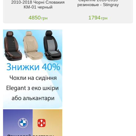
 4
2010-2018 Чорні Словакия
п
резиновые - Stingray
KM-01 черный
4850
1794
грн
грн