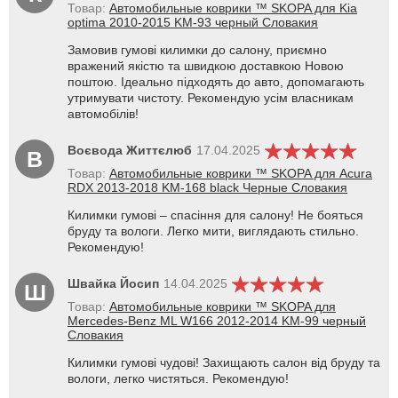
Товар:
Автомобильные коврики ™ SKOPA для Kia
optima 2010-2015 KM-93 черный Словакия
Замовив гумові килимки до салону, приємно
вражений якістю та швидкою доставкою Новою
поштою. Ідеально підходять до авто, допомагають
утримувати чистоту. Рекомендую усім власникам
автомобілів!
Воєвода Життєлюб
17.04.2025
В
Товар:
Автомобильные коврики ™ SKOPA для Acura
RDX 2013-2018 KM-168 black Черные Словакия
Килимки гумові – спасіння для салону! Не бояться
бруду та вологи. Легко мити, виглядають стильно.
Рекомендую!
Швайка Йосип
14.04.2025
Ш
Товар:
Автомобильные коврики ™ SKOPA для
Mercedes-Benz ML W166 2012-2014 KM-99 черный
Словакия
Килимки гумові чудові! Захищають салон від бруду та
вологи, легко чистяться. Рекомендую!