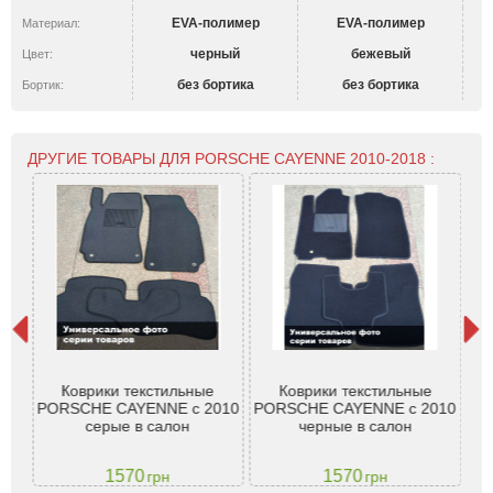
EVA-полимер
EVA-полимер
Материал:
черный
бежевый
Цвет:
без бортика
без бортика
Бортик:
ДРУГИЕ ТОВАРЫ ДЛЯ PORSCHE CAYENNE 2010-2018 :
Тр
ої
Коврики текстильные
Коврики текстильные
3D
10-
PORSCHE CAYENNE с 2010
PORSCHE CAYENNE с 2010
Por
серые в салон
черные в салон
1570
1570
грн
грн