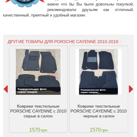
важно что бы Вы были довольны покупкой,
рекомендовали друзьям как отличный,
качественный, приятный и удобный магазин.
ДРУГИЕ ТОВАРЫ ДЛЯ PORSCHE CAYENNE 2010-2018 :
Тр
ої
Коврики текстильные
Коврики текстильные
3D
10-
PORSCHE CAYENNE с 2010
PORSCHE CAYENNE с 2010
Por
серые в салон
черные в салон
1570
1570
грн
грн