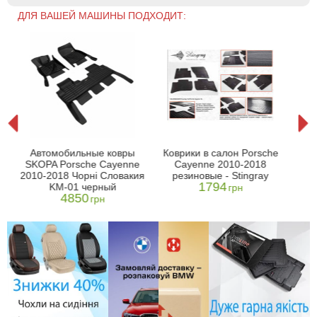
ДЛЯ ВАШЕЙ МАШИНЫ ПОДХОДИТ:
он
Ко
Автомобильные ковры
Коврики в салон Porsche
A)
Te
SKOPA Porsche Cayenne
Cayenne 2010-2018
4
20
2010-2018 Чорні Словакия
резиновые - Stingray
1794
KM-01 черный
грн
4850
грн