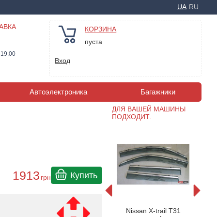
UA
RU
АВКА
КОРЗИНА
пуста
-19.00
Вход
Автоэлектроника
Багажники
ДЛЯ ВАШЕЙ МАШИНЫ
ПОДХОДИТ:
1913
Купить
грн
окон
Дефлекторы окон
Де
Nissan X-trail T31
007-2014
Nissan X-Trail 2007-2014
(ветр