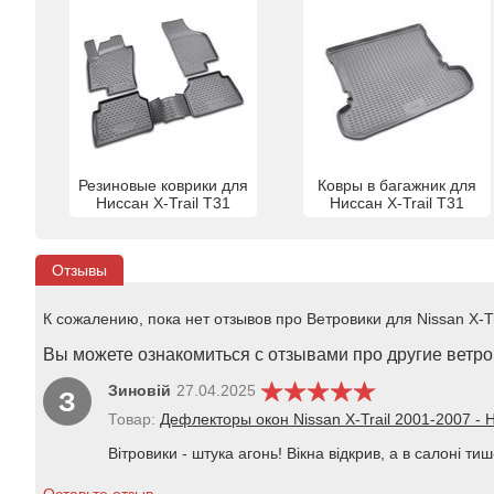
Резиновые коврики для
Ковры в багажник для
Ниссан X-Trail T31
Ниссан X-Trail T31
Отзывы
К сожалению, пока нет отзывов про Ветровики для Nissan X-Tra
Вы можете ознакомиться с отзывами про другие ветров
Зиновій
27.04.2025
З
Товар:
Дефлекторы окон Nissan X-Trail 2001-2007 - 
Вітровики - штука агонь! Вікна відкрив, а в салоні т
Оставьте отзыв