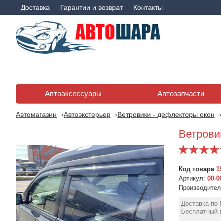
Доставка
Гарантии и возврат
Контакты
Автоаксессуары
Автозапчасти
Автомагазин
Автоэкстерьер
Ветровики - дефлекторы окон
Ветровик
Код товара
1
Артикул:
00-0
Производите
Доставка по 
Бесплатный в