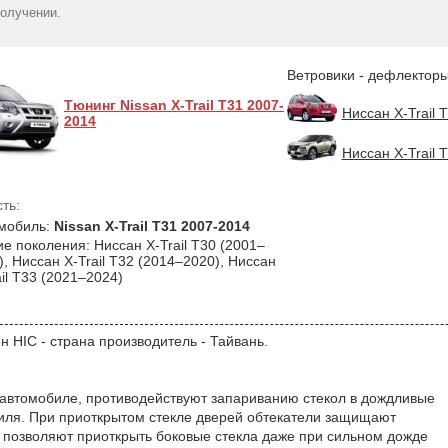
TRAIL 2007-2014 Sun
темн. - EGR
- HIC
получении.
3126
1496
Visors
грн
гр
1420
грн
Ветровики - дефлекторы
Тюнинг Nissan X-Trail T31 2007-
Ниссан X-Trail 
2014
Ниссан X-Trail 
ть:
мобиль:
Nissan X-Trail T31 2007-2014
ие поколения: Ниссан X-Trail T30 (2001–
), Ниссан X-Trail T32 (2014–2020), Ниссан
ail T33 (2021–2024)
н HIC - страна производитель - Тайвань.
 автомобиле, противодействуют запариванию стекол в дождливые
биля. При приоткрытом стекле дверей обтекатели защищают
, позволяют приоткрыть боковые стекла даже при сильном дожде