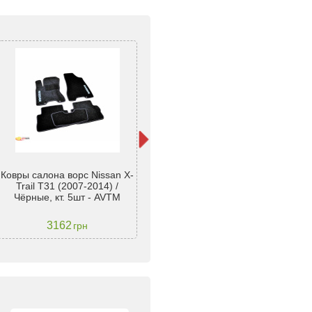
Ковры салона ворс Nissan X-
Ковры салона ворс Nissan X-
Ков
Trail T31 (2007-2014) /
Trail T31 (2007-2014) /Чёрные
Trai
Чёрные, кт. 5шт - AVTM
Premium - AVTM
3162
3700
грн
грн