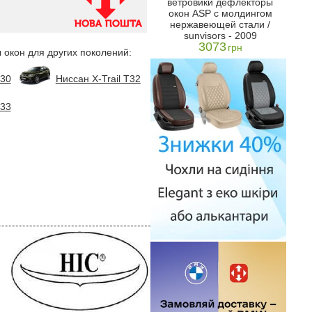
ветровики дефлекторы
1218
X-Tr
грн
окон ASP с молдингом
нерж
н
нержавеющей стали /
на
sunvisors - 2009
3073
грн
 окон для других поколений:
T30
Ниссан X-Trail T32
T33