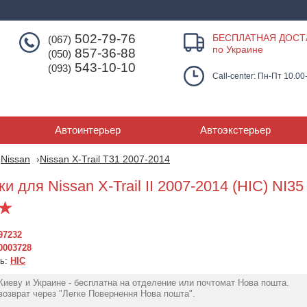
502-79-76
БЕСПЛАТНАЯ ДОСТ
(067)
по Украине
857-36-88
(050)
543-10-10
(093)
Call-center: Пн-Пт 10.00
Автоинтерьер
Автоэкстерьер
Nissan
Nissan X-Trail T31 2007-2014
и для Nissan X-Trail II 2007-2014 (HIC) NI35
97232
0003728
ль:
HIC
Киеву и Украине - бесплатна на отделение или почтомат Нова пошта.
Дефлекторы окон
Дефлекторы окон
Дефлекторы 
озврат через "Легке Повернення Нова пошта".
(ветровики) Nissan X-
Nissan X-Trail 07-14,
Nissan X-Trail 2