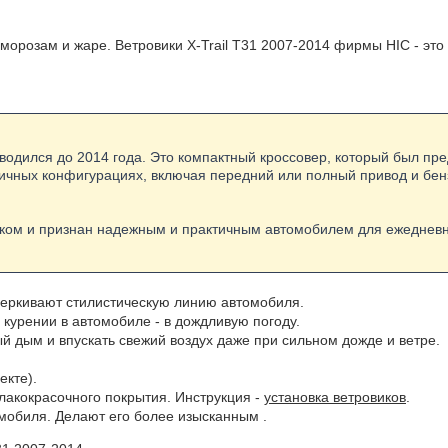
морозам и жаре. Ветровики X-Trail T31 2007-2014 фирмы HIC - это
изводился до 2014 года. Это компактный кроссовер, который был пр
азличных конфигурациях, включая передний или полный привод и бе
ынком и признан надежным и практичным автомобилем для ежедневн
черкивают стилистическую линию автомобиля.
 курении в автомобиле - в дождливую погоду.
й дым и впускать свежий воздух даже при сильном дожде и ветре.
екте).
лакокрасочного покрытия. Инструкция -
установка ветровиков
.
мобиля. Делают его более изысканным .