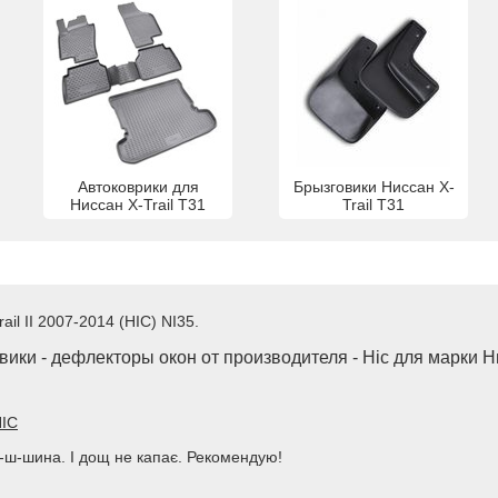
Автоковрики для
Брызговики Ниссан X-
Ниссан X-Trail T31
Trail T31
il II 2007-2014 (HIC) NI35.
ики - дефлекторы окон от производителя - Hic для марки Н
HIC
иш-ш-шина. І дощ не капає. Рекомендую!