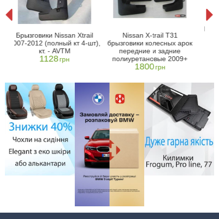
-
Брыз
Брызговики Nissan Xtrail
Nissan X-trail T31
ey
Tra
2007-2012 (полный кт 4-шт),
брызговики колесных арок
кт. - AVTM
передние и задние
1128
полиуретановые 2009+
грн
1800
грн