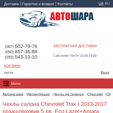
UA
RU
Доставка
Гарантии и возврат
Контакты
502-79-76
БЕСПЛАТНАЯ ДОСТАВКА
(067)
857-36-88
(050)
Call-center: Пн-Пт 10.00-19.00
543-10-10
(093)
КОРЗИНА
пуста
Вход
Меню
Автомагазин
Автоинтерьер
Чехлы на сиденья
Chevrolet
Chev
Чехлы салона Chevrolet Trax I 2013-2017
позашляховик 5 дв. Eco Lazer+Antara