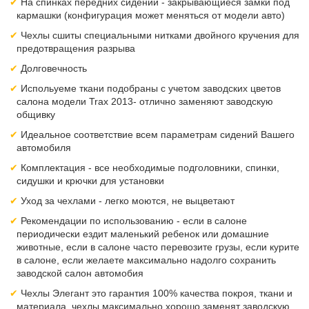
На спинках передних сидений - закрывающиеся замки под
кармашки (конфигурация может меняться от модели авто)
Чехлы сшиты специальными нитками двойного кручения для
предотвращения разрыва
Долговечность
Испольуеме ткани подобраны с учетом заводских цветов
салона модели Trax 2013- отлично заменяют заводскую
общивку
Идеальное соответствие всем параметрам сидений Вашего
автомобиля
Комплектация - все необходимые подголовники, спинки,
сидушки и крючки для установки
Уход за чехлами - легко моются, не выцветают
Рекомендации по использованию - если в салоне
периодически ездит маленький ребенок или домашние
животные, если в салоне часто перевозите грузы, если курите
в салоне, если желаете максимально надолго сохранить
заводской салон автомобия
Чехлы Элегант это гарантия 100% качества покроя, ткани и
материала, чехлы максимально хорошо заменят заводскую