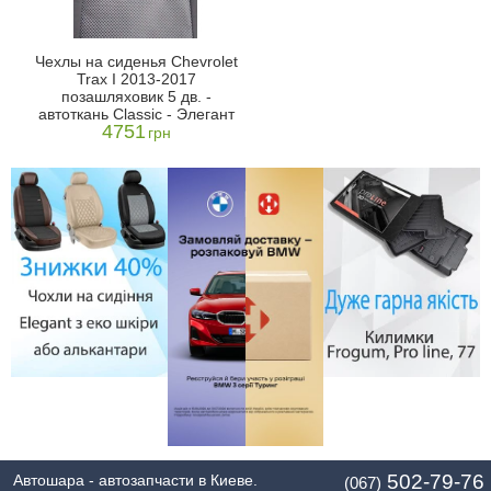
Чехлы на сиденья Chevrolet
Trax I 2013-2017
позашляховик 5 дв. -
автоткань Classic - Элегант
4751
грн
502-79-76
Автошара - автозапчасти в Киеве.
(067)