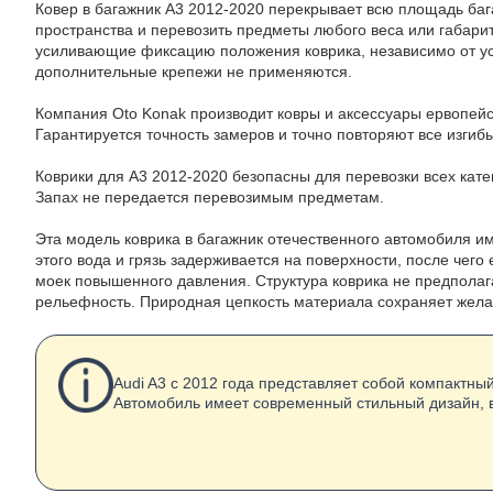
Ковер в багажник A3 2012-2020 перекрывает всю площадь баг
пространства и перевозить предметы любого веса или габари
усиливающие фиксацию положения коврика, независимо от усло
дополнительные крепежи не применяются.
Компания Oto Konak производит ковры и аксессуары ервопейс
Гарантируется точность замеров и точно повторяют все изгиб
Коврики для А3 2012-2020 безопасны для перевозки всех кате
Запах не передается перевозимым предметам.
Эта модель коврика в багажник отечественного автомобиля им
этого вода и грязь задерживается на поверхности, после чего
моек повышенного давления. Структура коврика не предпола
рельефность. Природная цепкость материала сохраняет жел
Audi A3 с 2012 года представляет собой компактный
Автомобиль имеет современный стильный дизайн, 