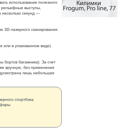
вать использование полезного
ь рельефные выступы,
а несколько секунд —
ью 3D-лазерного сканирования.
е или в упакованном виде).
ы бортов багажника). За счет
даже вручную, без применения
едусмотрена лишь небольшая
верного спортбэка.
 фары.