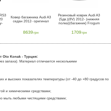
/RS3
Резиновый коврик Audi A3
Ковер багажника Audi A3
20
(5дв.)(8V) 2012- (нижняя
седан 2012- оригинал
y-
полка)(багажник) Frogum
8639
1709
грн
грн
т Oto Konak - Турция:
без запаха). Материал отличается несколькими
х и высоких показателях температуры (от -40 до +80 градусов по
агой и химическими средствами;
жно мыть любыми чистящими средствами;