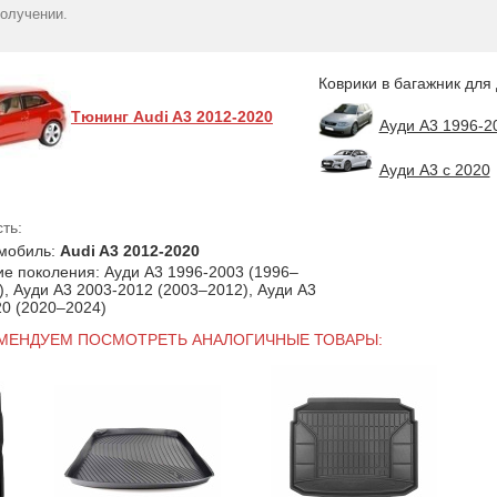
HATCHBACK 2013-...
ти дверный, Б
получении.
1349
511 Oto Konak
гр
810
грн
Коврики в багажник для
Тюнинг Audi A3 2012-2020
Ауди А3 1996-2
Ауди А3 с 2020
ть:
мобиль:
Audi A3 2012-2020
ие поколения: Ауди А3 1996-2003 (1996–
), Ауди А3 2003-2012 (2003–2012), Ауди А3
20 (2020–2024)
ОМЕНДУЕМ ПОСМОТРЕТЬ АНАЛОГИЧНЫЕ ТОВАРЫ: