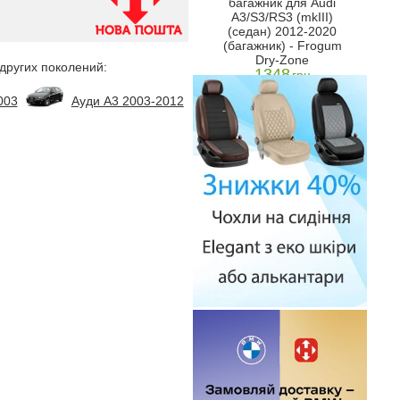
багажник для Audi
ежевый)
ти дверный, Синий)
A3/S3/RS3 (mkIII)
1349
н
грн
(седан) 2012-2020
(багажник) - Frogum
Dry-Zone
 других поколений:
1348
грн
003
Ауди А3 2003-2012