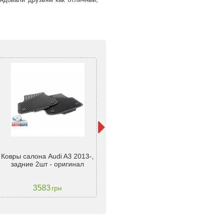
Рез
Ковры салона Audi A3 2013-,
Ковры салона Audi A3 (2012-)
A3/S
задние 2шт - оригинал
(design 2016) (4 шт) - Stingray
3583
2071
грн
грн