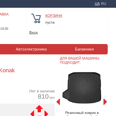
UA
RU
АВКА
КОРЗИНА
пуста
-19.00
Вход
Автоэлектроника
Багажники
ДЛЯ ВАШЕЙ МАШИНЫ
ПОДХОДИТ:
 Konak
Нет в наличии
810
грн
ик Audi
Коврик в багажник Audi
Кове
Резиновый коврик в
 (HB, 5-
A3 2012-2020 гг. (HB, 5-
A