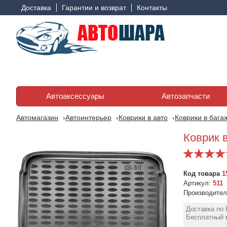
Доставка
Гарантии и возврат
Контакты
Автоаксессуары
Автозапчасти
Автомагазин
Автоинтерьер
Коврики в авто
Коврики в бага
Коврик в
Код товара
1
Артикул:
511
Производите
Доставка по 
Бесплатный в