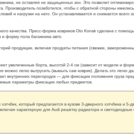
ажника, не оставляя не защищенных зон. Это позволит оптимизиро
та. Производитель позаботился, чтобы с обратной стороны имелис
вий и нагрузки на него. Он устанавливается и снимается всего з
кого качества. Пресс-форма ковриков Oto Konak сделана с помощ
ы и форму пола багажника авто.
горий продукции, включая продукты питания (свежие, замороженны
еет увеличенные борта, высотой 2-4 см (зависит от модели и форм
 ее можно легко вытрусить (вымыть сам коврик). Делать это легко 
гает внутренних перегородок — для фиксации положения груза пр
аемые параметры фиксации любых предметов.
 хэтчбек, который предлагается в кузове 3-дверного хэтчбека и 5-д
включая характерную для Audi решетку радиатора и светодиодные