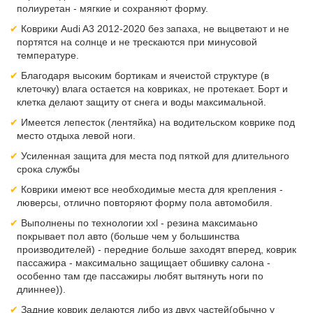
полиуретан - мягкие и сохраняют форму.
Коврики Audi A3 2012-2020 без запаха, не выцветают и не
портятся на солнце и не трескаются при минусовой
температуре.
Благодаря высоким бортикам и ячеистой структуре (в
клеточку) влага остается на ковриках, не протекает. Борт и
клетка делают защиту от снега и воды максимальной.
Имеется лепесток (лентяйка) на водительском коврике под
место отдыха левой ноги.
Усиленная защита для места под пяткой для длительного
срока службы
Коврики имеют все необходимые места для крепления -
люверсы, отлично повторяют форму пола автомобиля.
Выполнены по технологии xxl - резина максимаьно
покрывает пол авто (больше чем у большинства
производителей) - передние больше заходят вперед, коврик
пассажира - максимально защищает обшивку салона -
особенно там где пассажиры любят вытянуть ноги по
длиннее)).
Задние коврик делаются либо из двух частей(обычно у