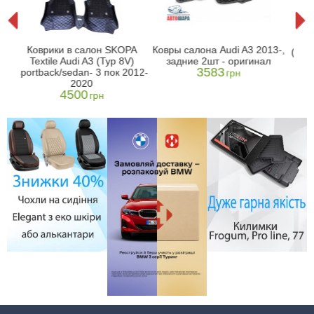
2-
К
Коврики в салон SKOPA
Ковры салона Audi A3 2013-,
(2012
Textile Audi A3 (Typ 8V)
задние 2шт - оригинал
3583
sportback/sedan- 3 пок 2012-
грн
2020
4500
грн