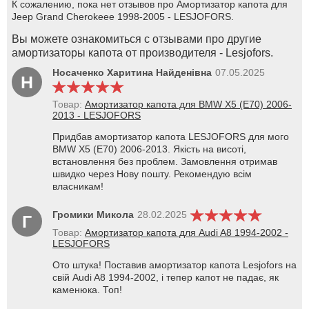
К сожалению, пока нет отзывов про Амортизатор капота для
Jeep Grand Cherokeee 1998-2005 - LESJOFORS.
Вы можете ознакомиться с отзывами про другие
амортизаторы капота от производителя - Lesjofors.
Носаченко Харитина Найденівна
07.05.2025
Н
Товар:
Амортизатор капота для BMW X5 (E70) 2006-
2013 - LESJOFORS
Придбав амортизатор капота LESJOFORS для мого
BMW X5 (E70) 2006-2013. Якість на висоті,
встановлення без проблем. Замовлення отримав
швидко через Нову пошту. Рекомендую всім
власникам!
Громики Микола
28.02.2025
Г
Товар:
Амортизатор капота для Audi A8 1994-2002 -
LESJOFORS
Ото штука! Поставив амортизатор капота Lesjofors на
свій Audi A8 1994-2002, і тепер капот не падає, як
каменюка. Топ!