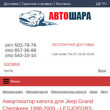
UA
RU
Доставка
Гарантии и возврат
Контакты
502-79-76
БЕСПЛАТНАЯ ДОСТАВКА
(067)
857-36-88
(050)
Call-center: Пн-Пт 10.00-19.00
543-10-10
(093)
КОРЗИНА
пуста
Вход
Меню
Автомагазин
Автозапчасти
Амортизаторы капота
Jeep
Друг
Амортизатор капота для Jeep Grand
Cherokeee 1998-2005 - LESJOFORS