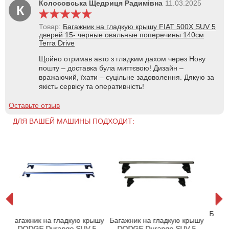
Колосовська Щедриця Радимівна
11.03.2025
К
Товар:
Багажник на гладкую крышу FIAT 500X SUV 5
дверей 15- черные овальные поперечины 140см
Terra Drive
Щойно отримав авто з гладким дахом через Нову
пошту – доставка була миттєвою! Дизайн –
вражаючий, їхати – суцільне задоволення. Дякую за
якість сервісу та оперативність!
Оставьте отзыв
ДЛЯ ВАШЕЙ МАШИНЫ ПОДХОДИТ:
шу
Багаж
Багажник на гладкую крышу
Багажник на гладкую крышу
DO
DODGE Durango SUV 5
DODGE Durango SUV 5