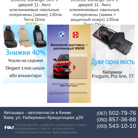
д
дверей 11- Aero
дверей 11- Aero
 +
ова
алюминиевые овальные
алюминиевые овальные
кож
поперечины (замки) 130см
поперечины (замки +
Terra Drive
защитный кожух) 130см
4000
Terra Drive
грн
4550
грн
502-79-76
Автошара - автозапчасти в Киеве.
(067)
Киев, ул. Набережно-Крещатицкая д39
857-36-88
(050)
543-10-10
Производители, символы и описания в наших
(093)
изображениях и тексте, используются
исключительно в целях идентификации.