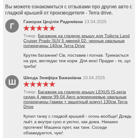
Вы можете ознакомиться с отзывами про другие авто с
гладкой крышей от производителя - Terra drive.
Гаморак Цецілія Радимівна
13.04.2025
Г
Товар:
Багажник на гладкую крышу для Тойота Land
Cruiser Prado SUV 5 дверей 02- черные овальные
поперечины 140см Terra Drive
Крутяк багажник! Сів, поставив і погнав. Тримається
на ура, виглядає теж норм. Для моєї Прадки - те, що
треба!
Шкода Земфіра Бажанівна
10.04.2025
Ш
Товар:
Багажник на гладкую крышу LEXUS IS-seria
седан 4 двери 99-04 Aero алюминиевые овальные
поперечины (замки + защитный кожух) 130см Terra
Drive
Купил тачку с гладкой крышей - огонь вообще! Дождь
льёт, а внутри сухо и уютно, как дома. Никаких
протечек! Машина прет, как танк. Соседи
обзавидуются, чую!