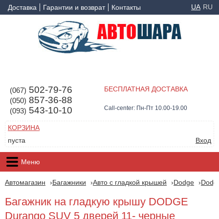
UA
RU
Доставка
Гарантии и возврат
Контакты
502-79-76
БЕСПЛАТНАЯ ДОСТАВКА
(067)
857-36-88
(050)
Call-center: Пн-Пт 10.00-19.00
543-10-10
(093)
КОРЗИНА
пуста
Вход
Меню
Автомагазин
Багажники
Авто с гладкой крышей
Dodge
Dodg
Багажник на гладкую крышу DODGE
Durango SUV 5 дверей 11- черные