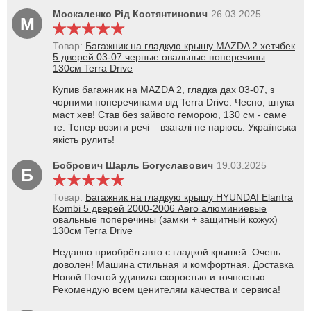
Москаленко Рід Костянтинович
26.03.2025
М
Товар:
Багажник на гладкую крышу MAZDA 2 хетчбек
5 дверей 03-07 черные овальные поперечины
130см Terra Drive
Купив багажник на MAZDA 2, гладка дах 03-07, з
чорними поперечинами від Terra Drive. Чесно, штука
маст хев! Став без зайвого геморою, 130 см - саме
те. Тепер возити речі – взагалі не парюсь. Українська
якість рулить!
Бобрович Шарль Богуславович
19.03.2025
Б
Товар:
Багажник на гладкую крышу HYUNDAI Elantra
Kombi 5 дверей 2000-2006 Aero алюминиевые
овальные поперечины (замки + защитный кожух)
130см Terra Drive
Недавно приобрёл авто с гладкой крышей. Очень
доволен! Машина стильная и комфортная. Доставка
Новой Почтой удивила скоростью и точностью.
Рекомендую всем ценителям качества и сервиса!