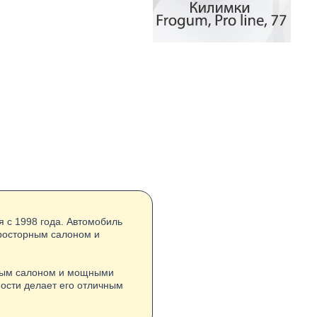
 с 1998 года. Автомобиль
просторным салоном и
рным салоном и мощными
ости делает его отличным