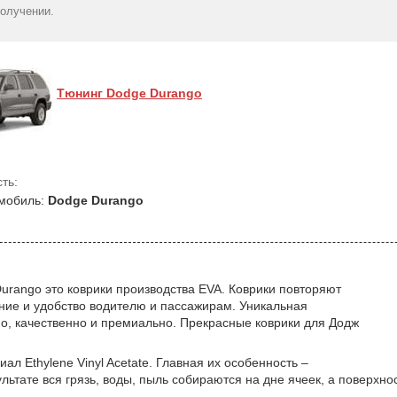
Durango III (2010-...)
мест)(1-2 ряд) 2010-> -
(7місць) 
получении.
комплект з 4 штук
Frogum Proline 3D
резиновый - A
3799
1888
(Stingray)
грн
гр
3041
грн
Тюнинг Dodge Durango
ть:
мобиль:
Dodge Durango
rango это коврики производства EVA. Коврики повторяют
ние и удобство водителю и пассажирам. Уникальная
но, качественно и премиально. Прекрасные коврики для Додж
ал Ethylene Vinyl Acetate. Главная их особенность –
ьтате вся грязь, воды, пыль собираются на дне ячеек, а поверхно