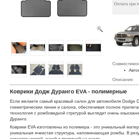
Оплата при 
Совместимос
Авто
Описание:
Коврики Додж Дуранго EVA - полимерные
Если желаете самый красивый салон для автомобиля Dodge Du
гоеметрическии линии и салона, обеспечивая полное прилега
технология с ромбовидной стрктурой выглядит очень изыскан
Дуранго.
Коврики EVA изготовлены из полимера - это уникальный матери
уникальная ячеистая структура, напоминающая ромбы. В резул
остается чистой, сухой и приятной на ошупь.