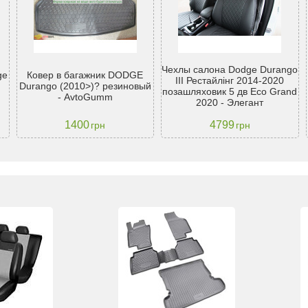
Чехлы салона Dodge Durango
ge
Ковер в багажник DODGE
III Рестайлінг 2014-2020
Durango (2010>)? резиновый
позашляховик 5 дв Eco Grand
- AvtoGumm
2020 - Элегант
1400
4799
грн
грн