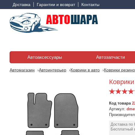
Доставка
Гарантии и возврат
Контакты
Автоаксессуары
Автозапчасти
Автомагазин
Автоинтерьер
Коврики в авто
Коврики резино
Коврики
Код товара
2
Артикул:
dmev
Производите
Доставка по 
Бесплатный в