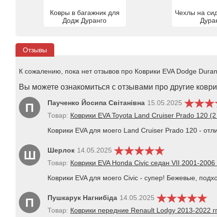
Ковры в багажник для
Чехлы на си
Додж Дуранго
Дура
Отзывы
К сожалению, пока нет отзывов про Коврики EVA Dodge Duran
Вы можете ознакомиться с отзывами про другие коврик
Паученко Йосипа Світанівна
15.05.2025
П
Товар:
Коврики EVA Toyota Land Cruiser Prado 120 (
Коврики EVA для моего Land Cruiser Prado 120 - от
Шерлок
14.05.2025
Ш
Товар:
Коврики EVA Honda Civic седан VII 2001-2006 
Коврики EVA для моего Civic - супер! Бежевые, подх
Пушкарук Нагнибіда
14.05.2025
П
Товар:
Коврики передние Renault Lodgy 2013-2022 гг