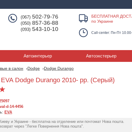
502-79-76
БЕСПЛАТНАЯ ДОСТ
(067)
по Украине
857-36-88
(050)
543-10-10
(093)
Call-center: Пн-Пт 10.00
Автоинтерьер
Автоэкстерьер
вые в салон
Dodge
Dodge Durango
 EVA Dodge Durango 2010- рр. (Серый)
25097
al-d-14-4456
ль:
EVA
Киеву и Украине - бесплатна на отделение или почтомат Нова пошта.
Резиновые коврики в
Резиновые коврики для
Коврики в сало
озврат через "Легке Повернення Нова пошта".
салон для Dodge
Dodge Durango (mkIII)(7
Durango (20