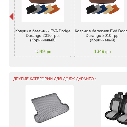
odge
Коврик в багажник EVA Dodge
Коврик в багажник EVA Dod
рн. з
Durango 2010- рр.
Durango 2010- рр.
TM
(Коричневый)
(Коричневый)
1349
1349
грн
грн
ДРУГИЕ КАТЕГОРИИ ДЛЯ ДОДЖ ДУРАНГО :