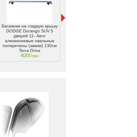
Багажник на гладкую крышу
Багажник на гладкую крышу
Баг
DODGE Durango SUV 5
DODGE Durango SUV 5
дверей 11- Aero
дверей 11- Aero
две
алюминиевые овальные
алюминиевые овальные
п
поперечины (замки +
поперечины (замки) 130см
защитный кожух) 130см Terra
Terra Drive
4000
4550
Drive
грн
грн