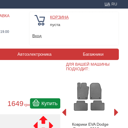
UA
RU
АВКА
КОРЗИНА
пуста
-19.00
Вход
Автоэлектроника
Багажники
ДЛЯ ВАШЕЙ МАШИНЫ
ПОДХОДИТ:
1649
Купить
грн
н DODGE
Коврики в салон DODGE
Ков
Коврики EVA Dodge
10>)
Durango (2010>)
Du