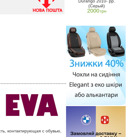
Durango 2010- рр.
MOD
(5місць) MOD
(Серый)
vtoGumm
резиновый - AvtoGumm
2000
1770
грн
н
грн
сть, контактирующая с обувью,