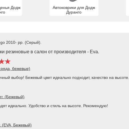
денья Додж
Автоковрики для Додж
нго
Дуранго
go 2010- рр. (Серый).
и резиновые в салон от производителя - Eva.
2 ряда, бежевые)
личный выбор! Бежевый цвет идеально подходит, качество на высоте
гг. (Бежевый)
одят идеально. Удобство и стиль на высоте. Рекомендую!
. (EVA, Бежевый)