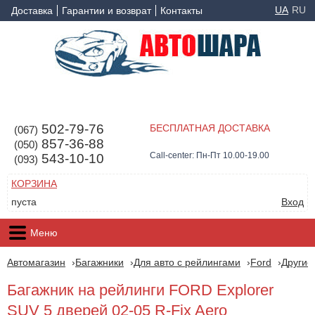
UA
RU
Доставка
Гарантии и возврат
Контакты
502-79-76
БЕСПЛАТНАЯ ДОСТАВКА
(067)
857-36-88
(050)
Call-center: Пн-Пт 10.00-19.00
543-10-10
(093)
КОРЗИНА
пуста
Вход
Меню
Автомагазин
Багажники
Для авто с рейлингами
Ford
Другие
Багажник на рейлинги FORD Explorer
SUV 5 дверей 02-05 R-Fix Aero