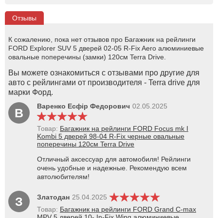
Отзывы
К сожалению, пока нет отзывов про Багажник на рейлинги
FORD Explorer SUV 5 дверей 02-05 R-Fix Aero алюминиевые
овальные поперечины (замки) 120см Terra Drive.
Вы можете ознакомиться с отзывами про другие для
авто с рейлингами от производителя - Terra drive для
марки Форд.
Варенко Есфір Федорович
02.05.2025
В
Товар:
Багажник на рейлинги FORD Focus mk I
Kombi 5 дверей 98-04 R-Fix черные овальные
поперечины 120см Terra Drive
Отличный аксессуар для автомобиля! Рейлинги
очень удобные и надежные. Рекомендую всем
автолюбителям!
Златодан
25.04.2025
З
Товар:
Багажник на рейлинги FORD Grand C-max
MPV 5 дверей 10- In-Fix Wing алюминиевые