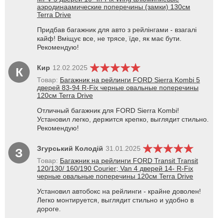
аэродинаамические поперечины (замки) 130см
Terra Drive
Придбав багажник для авто з рейлінгами - взагалі
кайф! Вміщує все, не трясе, їде, як має бути.
Рекомендую!
Кир
12.02.2025
К
Товар:
Багажник на рейлинги FORD Sierra Kombi 5
дверей 83-94 R-Fix черные овальные поперечины
120см Terra Drive
Отличный багажник для FORD Sierra Kombi!
Установил легко, держится крепко, выглядит стильно.
Рекомендую!
Згурський Колодій
31.01.2025
З
Товар:
Багажник на рейлинги FORD Transit Transit
120/130/ 160/190 Courier; Van 4 дверей 14- R-Fix
черные овальные поперечины 120см Terra Drive
Установил автобокс на рейлинги - крайне доволен!
Легко монтируется, выглядит стильно и удобно в
дороге.