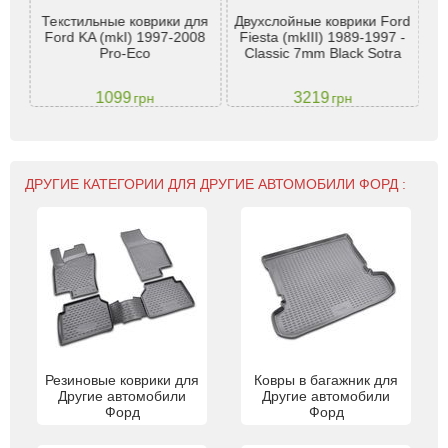
Текстильные коврики для
Двухслойные коврики Ford
Ко
it
Ford KA (mkI) 1997-2008
Fiesta (mkIII) 1989-1997 -
19
ый)
Pro-Eco
Classic 7mm Black Sotra
1099
3219
грн
грн
ДРУГИЕ КАТЕГОРИИ ДЛЯ ДРУГИЕ АВТОМОБИЛИ ФОРД :
Резиновые коврики для
Ковры в багажник для
Другие автомобили
Другие автомобили
Форд
Форд