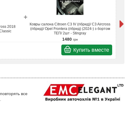
+
Ковры салона Citroen C3 IV (гібрид)/ C3 Aircross
ross 2018
Ч
(гібрид)/ Opel Frontera (гібрид) (2024-) з бортом
Classic
ТЕП/ 2шт - Stingray
1480
грн
Купить вместе
Итого
повторять все
.