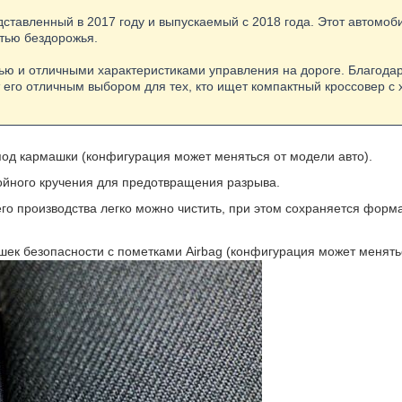
редставленный в 2017 году и выпускаемый с 2018 года. Этот автомо
тью бездорожья.
стью и отличными характеристиками управления на дороге. Благода
т его отличным выбором для тех, кто ищет компактный кроссовер 
од кармашки (конфигурация может меняться от модели авто).
йного кручения для предотвращения разрыва.
его производства легко можно чистить, при этом сохраняется форм
ек безопасности с пометками Airbag (конфигурация может менятьс