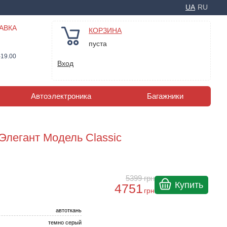
UA
RU
АВКА
КОРЗИНА
пуста
-19.00
Вход
Автоэлектроника
Багажники
 Элегант Модель Classic
5399
грн
Купить
4751
грн
автоткань
темно серый