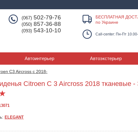
502-79-76
БЕСПЛАТНАЯ ДОСТ
(067)
по Украине
857-36-88
(050)
543-10-10
(093)
Call-center: Пн-Пт 10.00
Автоинтерьер
Автоэкстерьер
roen C3 Aircross с 2018-
денья Citroen C 3 Aircross 2018 тканевые -
13071
ль:
ELEGANT