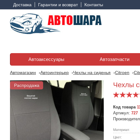
Доставка
Гарантии и возврат
Контакты
Автоаксессуары
Автозапчасти
Автомагазин
Автоинтерьер
Чехлы на сиденья
Citroen
Cit
Чехлы си
Распродажа
Код товара
1
Артикул:
727
Производите
Материал:
Цвет: