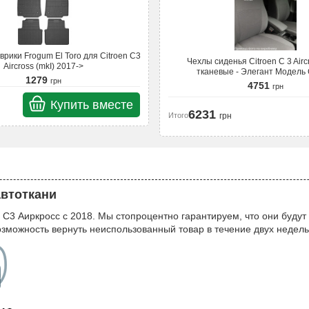
рики Frogum El Toro для Citroen C3
Чехлы сиденья Citroen C 3 Airc
Aircross (mkI) 2017->
тканевые - Элегант Модель 
1279
грн
4751
грн
Купить вместе
6231
Итого
грн
автоткани
С3 Аиркросс с 2018. Мы стопроцентно гарантируем, что они будут 
возможность вернуть неиспользованный товар в течение двух недель