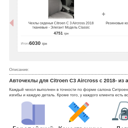
+
Чехлы сиденья Citroen C 3 Aircross 2018
Резиновые ков
тканевые - Элегант Модель Classic
4751
грн
6030
Итого
грн
Описание:
Авточехлы для Citroen C3 Aircross с 2018- из 
Каждый чехол выполнен в точности по форме салона Ситроен 
изгибы и каждую деталь. Кроме того, у каждого клиента есть 