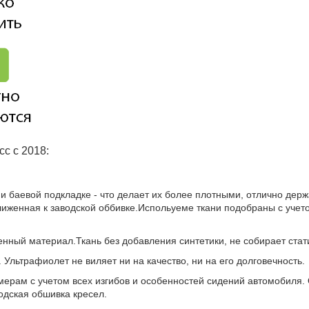
с с 2018:
и баевой подкладке - что делает их более плотными, отлично дер
иженная к заводской оббивке.Испольуеме ткани подобраны с учетом
нный материал.Ткань без добавления синтетики, не собирает стат
 Ультрафиолет не виляет ни на качество, ни на его долговечность.
ерам с учетом всех изгибов и особенностей сидений автомобиля. 
водская обшивка кресел.