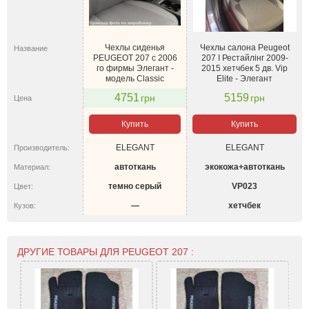
Чехлы сиденья
Чехлы салона Peugeot
Название
PEUGEOT 207 с 2006
207 I Рестайлінг 2009-
го фирмы Элегант -
2015 хетчбек 5 дв. Vip
модель Classic
Elite - Элегант
4751
5159
грн
грн
Цена
Купить
Купить
ELEGANT
ELEGANT
Производитель:
автоткань
экокожа+автоткань
Материал:
темно серый
VP023
Цвет:
—
хетчбек
Кузов:
ДРУГИЕ ТОВАРЫ ДЛЯ PEUGEOT 207 :