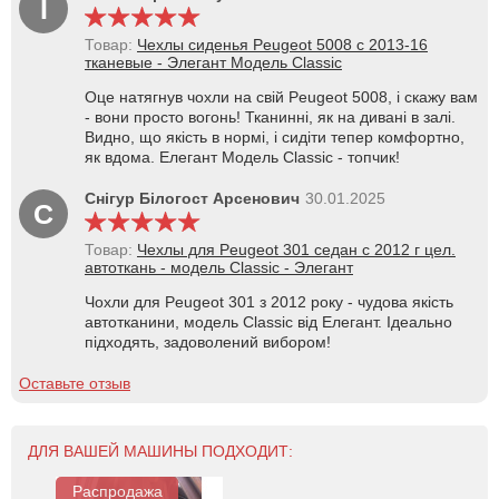
І
Товар:
Чехлы сиденья Peugeot 5008 с 2013-16
тканевые - Элегант Модель Classic
Оце натягнув чохли на свій Peugeot 5008, і скажу вам
- вони просто вогонь! Тканинні, як на дивані в залі.
Видно, що якість в нормі, і сидіти тепер комфортно,
як вдома. Елегант Модель Classic - топчик!
Снігур Білогост Арсенович
30.01.2025
С
Товар:
Чехлы для Peugeot 301 седан с 2012 г цел.
автоткань - модель Classic - Элегант
Чохли для Peugeot 301 з 2012 року - чудова якість
автотканини, модель Classic від Елегант. Ідеально
підходять, задоволений вибором!
Оставьте отзыв
ДЛЯ ВАШЕЙ МАШИНЫ ПОДХОДИТ:
Распродажа