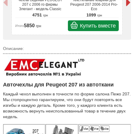
Чехлы сиденья PEUGEOT
Текстильные коврики для
207 с 2006 го фирмы
Peugeot 207 2006-2014 Pro-
Элегант - модель Classic
Eco
4751
1099
грн
грн
Купить вместе
5850
грн
Итого
Ит
Описание:
Авточехлы для Peugeot 207 из автоткани
Каждый чехол выполнен в точности по форме салона Пежо 207.
Мы стопроцентно гарантируем, что они будут повторять все
изгибы и каждую деталь. Кроме того, у каждого клиента есть
возможность вернуть неиспользованный товар в течение двух
недель.