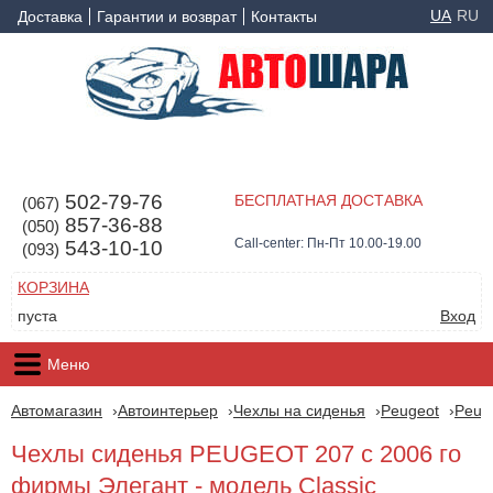
UA
RU
Доставка
Гарантии и возврат
Контакты
502-79-76
БЕСПЛАТНАЯ ДОСТАВКА
(067)
857-36-88
(050)
Call-center: Пн-Пт 10.00-19.00
543-10-10
(093)
КОРЗИНА
пуста
Вход
Меню
Автомагазин
Автоинтерьер
Чехлы на сиденья
Peugeot
Peug
Чехлы сиденья PEUGEOT 207 с 2006 го
фирмы Элегант - модель Classic