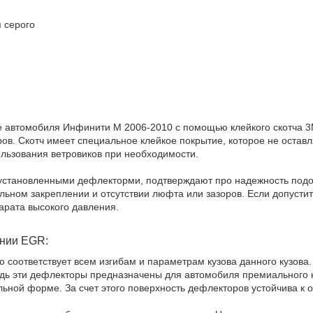
м серого
ве автомобиля Инфинити М 2006-2010 с помощью клейкого скотча 
ов. Скотч имеет специальное клейкое покрытие, которое не оставл
ользования ветровиков при необходимости.
 установленными дефлекторми, подтверждают про надежность подо
льном закреплении и отсутствии люфта или зазоров. Если допусти
парата высокого давления.
ании EGR:
 соответствует всем изгибам и параметрам кузова данного кузова
едь эти дефлекторы предназначены для автомобиля премиального 
ьной форме. За счет этого поверхность дефлекторов устойчива к 