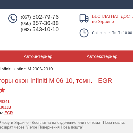
502-79-76
БЕСПЛАТНАЯ ДОСТ
(067)
по Украине
857-36-88
(050)
543-10-10
(093)
Call-center: Пн-Пт 10.00
Автоинтерьер
Автоэкстерьер
Infiniti
Infiniti M 2006-2010
ры окон Infiniti M 06-10, темн. - EGR
79341
63033B
ль:
EGR
Киеву и Украине - бесплатна на отделение или почтомат Нова пошта.
озврат через "Легке Повернення Нова пошта".