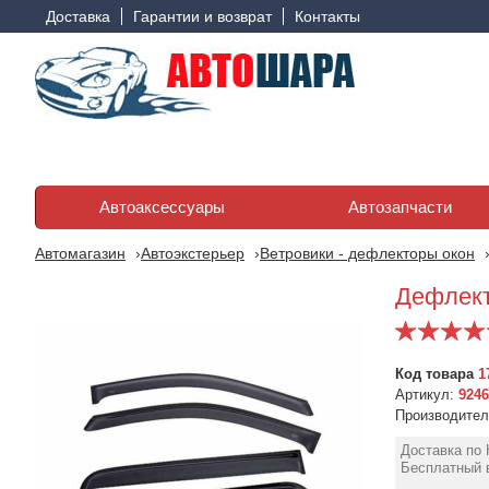
Доставка
Гарантии и возврат
Контакты
Автоаксессуары
Автозапчасти
Автомагазин
Автоэкстерьер
Ветровики - дефлекторы окон
Дефлекто
Код товара
1
Артикул:
924
Производите
Доставка по 
Бесплатный в