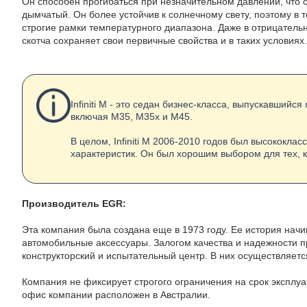
Он способен прогибаться при незначительном давлении, что с
дымчатый. Он более устойчив к солнечному свету, поэтому в т
строгие рамки температурного диапазона. Даже в отрицатель
скотча сохраняет свои первичные свойства и в таких условиях.
Infiniti M - это седан бизнес-класса, выпускавшийся
включая M35, M35x и M45.
В целом, Infiniti M 2006-2010 годов был высокок
характеристик. Он был хорошим выбором для тех, 
Производитель EGR:
Эта компания была создана еще в 1973 году. Ее история нач
автомобильные аксессуары. Залогом качества и надежности п
конструкторский и испытательный центр. В них осуществляет
Компания не фиксирует строгого ограничения на срок эксплу
офис компании расположен в Австралии.