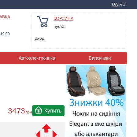
UA
RU
АВКА
КОРЗИНА
пуста
-19.00
Вход
Автоэлектроника
Багажники
3473
Купить
грн