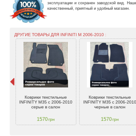
эксплуатации и сохранен заводской вид. Наш
качественный, приятный и удобный магазин.
ДРУГИЕ ТОВАРЫ ДЛЯ INFINITI M 2006-2010 :
y
Коврики текстильные
Коврики текстильные
гг.
INFINITY M35 с 2006-2010
INFINITY M35 с 2006-201
серые в салон
черные в салон
1570
1570
грн
грн