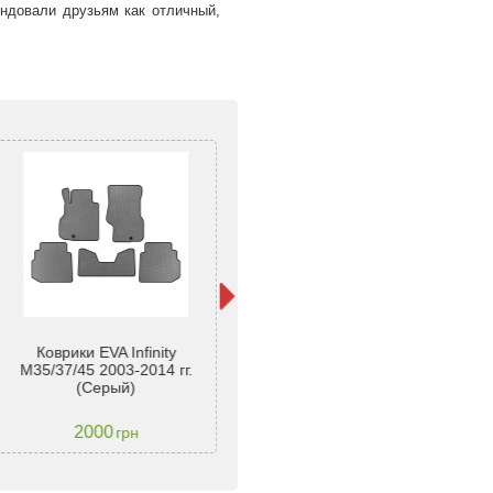
ндовали друзьям как отличный,
Коврики EVA Infinity
Коврики EVA Infinity
M35/37/45 2003-2014 гг.
M35/37/45 2003-2014 гг.
M
(Серый)
(Серый)
2000
2000
грн
грн