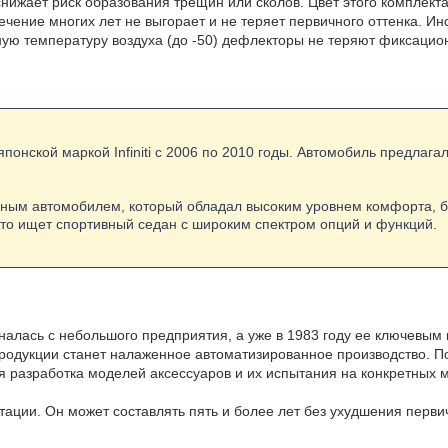
нижает риск образования трещин или сколов. Цвет этого комплекта
ечение многих лет не выгорает и не теряет первичного оттенка. И
ную температуру воздуха (до -50) дефлекторы не теряют фиксацио
 японской маркой Infiniti с 2006 по 2010 годы. Автомобиль предлага
лассным автомобилем, который обладал высоким уровнем комфорта, 
кто ищет спортивный седан с широким спектром опций и функций.
иналась с небольшого предприятия, а уже в 1983 году ее ключевым
родукции станет налаженное автоматизированное производство. П
ся разработка моделей аксессуаров и их испытания на конкретных 
атации. Он может составлять пять и более лет без ухудшения пер