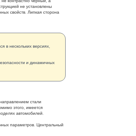
 не контрастно черный, а
нструкцией не установлены
нных свойств. Липкая сторона
лся в нескольких версиях,
безопасности и динамичных
 направлением стали
омимо этого, имеется
моделях автомобилей.
вичных параметров. Центральный