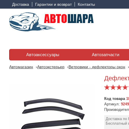
Доставка
Гарантии и возврат
Контакты
Автоаксессуары
Автозапчасти
Автомагазин
Автоэкстерьер
Ветровики - дефлекторы окон
Дефлект
Код товара
1
Артикул:
924
Производите
Доставка по 
Бесплатный в