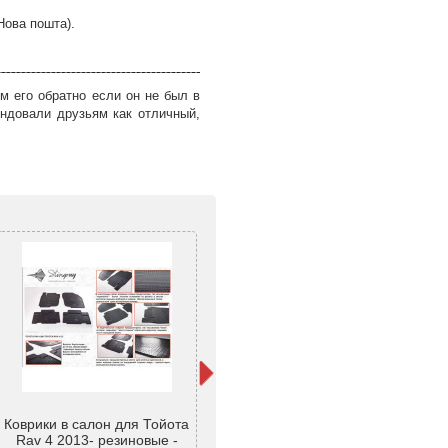
Нова пошта).
м его обратно если он не был в
ндовали друзьям как отличный,
Коврики в салон для Тойота
Коврики в салон SKOPA
Ков
Rav 4 2013- резиновые -
Textile Toyota Rav 4 XA40
Rav 