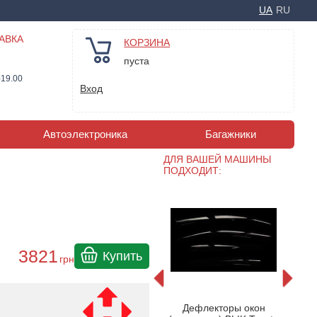
UA
RU
АВКА
КОРЗИНА
пуста
-19.00
Вход
Автоэлектроника
Багажники
ДЛЯ ВАШЕЙ МАШИНЫ
ПОДХОДИТ:
3821
Купить
грн
он для
Дефлекторы окон
Ветр
Дефлекторы окон
13 -> -
Toyota Rav4 IV 5d 2013-
Rav-4