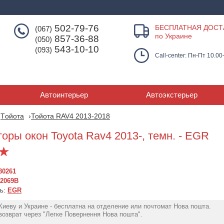
502-79-76
БЕСПЛАТНАЯ ДОСТ
(067)
по Украине
857-36-88
(050)
543-10-10
(093)
Call-center: Пн-Пт 10.00
Автоинтерьер
Автоэкстерьер
Tойота
Тойота RAV4 2013-2018
оры окон Toyota Rav4 2013-, темн. - EGR
80261
92069B
ль:
EGR
Киеву и Украине - бесплатна на отделение или почтомат Нова пошта.
Дефлекторы окон
Дефлекторы ок
озврат через "Легке Повернення Нова пошта".
(ветровики) Toyota RAV-
Тойота Rav-4 20