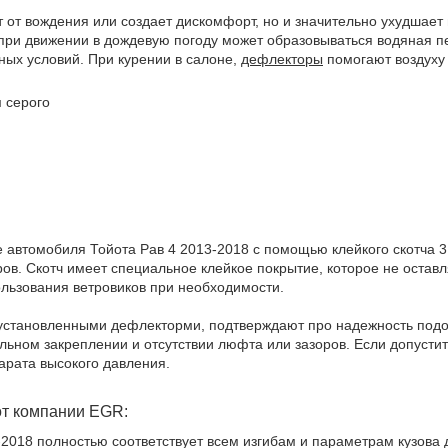
т от вождения или создает дискомфорт, но и значительно ухудшае
х при движении в дождевую погоду может образовываться водяная 
дных условий. При курении в салоне,
дефлекторы
помогают воздуху 
м серого
е автомобиля Тойота Рав 4 2013-2018 с помощью клейкого скотча
ов. Скотч имеет специальное клейкое покрытие, которое не оставл
ользования ветровиков при необходимости.
 установленными дефлекторми, подтверждают про надежность подо
льном закреплении и отсутствии люфта или зазоров. Если допусти
парата высокого давления.
от компании EGR:
2018 полностью соответствует всем изгибам и параметрам кузова 