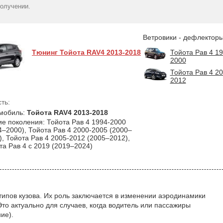
4 2013-2019 5D (вставні,
HIC
получении.
1860
кт - 4шт) (Heko)
гр
2813
грн
Ветровики - дефлекторы
Тюнинг Тойота RAV4 2013-2018
Тойота Рав 4 19
2000
Тойота Рав 4 20
2012
ть:
мобиль:
Тойота RAV4 2013-2018
ие поколения: Тойота Рав 4 1994-2000
4–2000), Тойота Рав 4 2000-2005 (2000–
), Тойота Рав 4 2005-2012 (2005–2012),
та Рав 4 с 2019 (2019–2024)
типов кузова. Их роль заключается в изменении аэродинамики
Это актуально для случаев, когда водитель или пассажиры
ие).