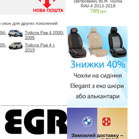
(ветровики) BLIK Toyota
- AVTM
RAV-4 2013-2018
1186
н
грн
765
грн
 окон для других поколений:
94-
Тойота Рав 4 2000-
2005
05-
Тойота Рав 4 с
2019