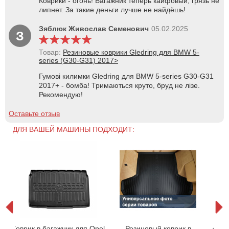
Коврики - огонь! Багажник теперь кайфовый, грязь не
липнет. За такие деньги лучше не найдёшь!
Зяблюк Живослав Семенович
05.02.2025
З
Товар:
Резиновые коврики Gledring для BMW 5-
series (G30-G31) 2017>
Гумові килимки Gledring для BMW 5-series G30-G31
2017+ - бомба! Тримаються круто, бруд не лізе.
Рекомендую!
Оставьте отзыв
ДЛЯ ВАШЕЙ МАШИНЫ ПОДХОДИТ:
t
Р
Коврик в багажник для Opel
Резиновый коврик в