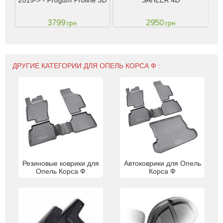
2019-> - Frogum Proline 3D
SAHLER 4D
(mk
3799
2950
грн
грн
ДРУГИЕ КАТЕГОРИИ ДЛЯ ОПЕЛЬ КОРСА Ф :
Резиновые коврики для
Автоковрики для Опель
Опель Корса Ф
Корса Ф