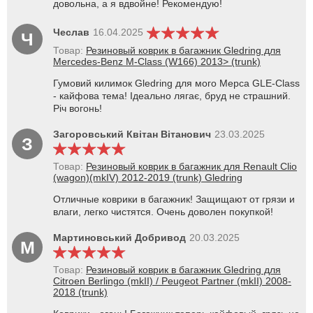
довольна, а я вдвойне! Рекомендую!
Чеслав
16.04.2025
Ч
Товар:
Резиновый коврик в багажник Gledring для
Mercedes-Benz M-Class (W166) 2013> (trunk)
Гумовий килимок Gledring для мого Мерса GLE-Class
- кайфова тема! Ідеально лягає, бруд не страшний.
Річ вогонь!
Загоровський Квітан Вітанович
23.03.2025
З
Товар:
Резиновый коврик в багажник для Renault Clio
(wagon)(mkIV) 2012-2019 (trunk) Gledring
Отличные коврики в багажник! Защищают от грязи и
влаги, легко чистятся. Очень доволен покупкой!
Мартиновський Добривод
20.03.2025
М
Товар:
Резиновый коврик в багажник Gledring для
Citroen Berlingo (mkII) / Peugeot Partner (mkII) 2008-
2018 (trunk)