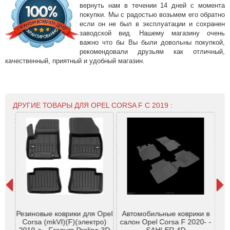
вернуть нам в течении 14 дней с момента
покупки. Мы с радостью возьмем его обратно
если он не был в эксплуатации и сохранен
заводской вид. Нашему магазину очень
важно что бы Вы были довольны покупкой,
рекомендовали друзьям как отличный,
качественный, приятный и удобный магазин.
ДРУГИЕ ТОВАРЫ ДЛЯ OPEL CORSA F С 2019 :
Ре
Резиновые коврики для Opel
Автомобильные коврики в
пер
Corsa (mkVI)(F)(электро)
салон Opel Corsa F 2020- -
(