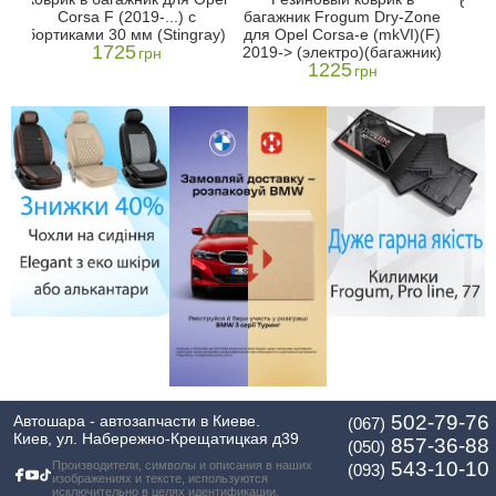
бага
Corsa F (2019-...) с
багажник Frogum Dry-Zone
-)
для
бортиками 30 мм (Stingray)
для Opel Corsa-e (mkVI)(F)
2
1725
2019-> (электро)(багажник)
грн
1225
грн
502-79-76
Автошара - автозапчасти в Киеве.
(067)
Киев, ул. Набережно-Крещатицкая д39
857-36-88
(050)
543-10-10
Производители, символы и описания в наших
(093)
изображениях и тексте, используются
исключительно в целях идентификации.