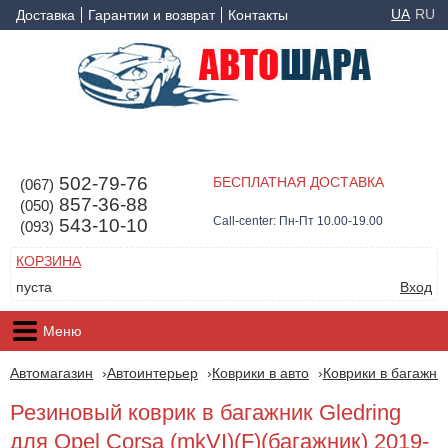
UA
RU
Доставка
Гарантии и возврат
Контакты
502-79-76
БЕСПЛАТНАЯ ДОСТАВКА
(067)
857-36-88
(050)
Call-center: Пн-Пт 10.00-19.00
543-10-10
(093)
КОРЗИНА
пуста
Вход
Меню
Автомагазин
Автоинтерьер
Коврики в авто
Коврики в багажни
Резиновый коврик в багажник Gledring
для Opel Corsa (mkVI)(F)(багажник) 2019-