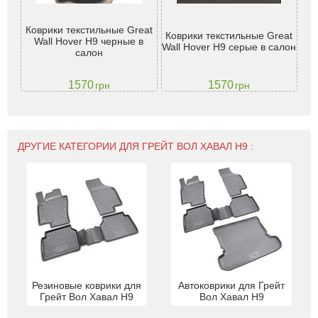
 H9
Коврики текстильные Great
Ко
Коврики текстильные Great
Wall Hover H9 черные в
Wall Hover H9 серые в салон
салон
1570
1570
грн
грн
ДРУГИЕ КАТЕГОРИИ ДЛЯ ГРЕЙТ ВОЛ ХАВАЛ H9 :
Резиновые коврики для
Автоковрики для Грейт
Грейт Вол Хавал H9
Вол Хавал H9