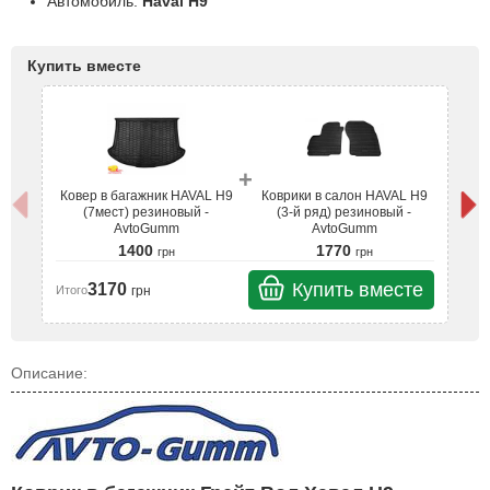
Автомобиль:
Haval H9
Купить вместе
+
Ковер в багажник HAVAL H9
Коврики в салон HAVAL H9
К
(7мест) резиновый -
(3-й ряд) резиновый -
AvtoGumm
AvtoGumm
1400
1770
грн
грн
Купить вместе
3170
грн
Итого
Ит
Описание: