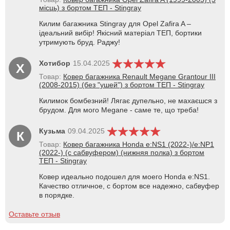
місць) з бортом ТЕП - Stingray
Килим багажника Stingray для Opel Zafira A –
ідеальний вибір! Якісний матеріал ТЕП, бортики
утримують бруд. Раджу!
Хотибор
15.04.2025
Х
Товар:
Ковер багажника Renault Megane Grantour III
(2008-2015) (без "ушей") з бортом ТЕП - Stingray
Килимок бомбезний! Лягає дупельно, не махаєшся з
брудом. Для мого Megane - саме те, що треба!
Кузьма
09.04.2025
К
Товар:
Ковер багажника Honda e:NS1 (2022-)/e:NP1
(2022-) (с сабвуфером) (нижняя полка) з бортом
ТЕП - Stingray
Ковер идеально подошел для моего Honda e:NS1.
Качество отличное, с бортом все надежно, сабвуфер
в порядке.
Оставьте отзыв