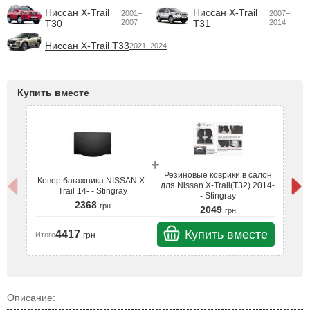
Ниссан X-Trail
Ниссан X-Trail
2001–
2007–
T30
2007
T31
2014
Ниссан X-Trail T33
2021–2024
Купить вместе
+
Резиновые коврики в салон
Ковер багажника NISSAN X-
К
для Nissan X-Trail(T32) 2014-
Trail 14- - Stingray
- Stingray
2368
грн
2049
грн
Купить вместе
4417
грн
Итого
Ит
Описание: