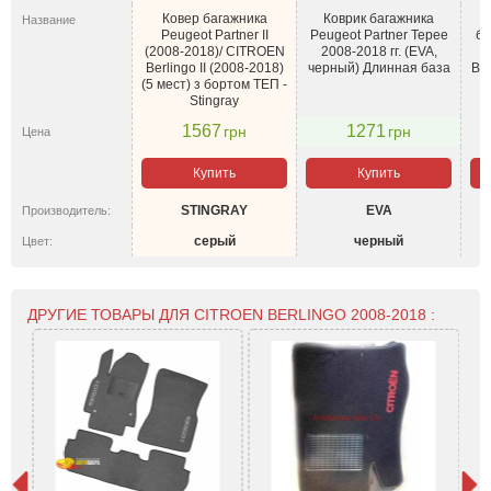
Ковер багажника
Коврик багажника
Р
Название
Peugeot Partner II
Peugeot Partner Tepee
ба
(2008-2018)/ CITROEN
2008-2018 гг. (EVA,
Berlingo II (2008-2018)
черный) Длинная база
Ber
(5 мест) з бортом ТЕП -
P
Stingray
1567
1271
грн
грн
Цена
Купить
Купить
STINGRAY
EVA
Производитель:
серый
черный
Цвет:
ДРУГИЕ ТОВАРЫ ДЛЯ CITROEN BERLINGO 2008-2018 :