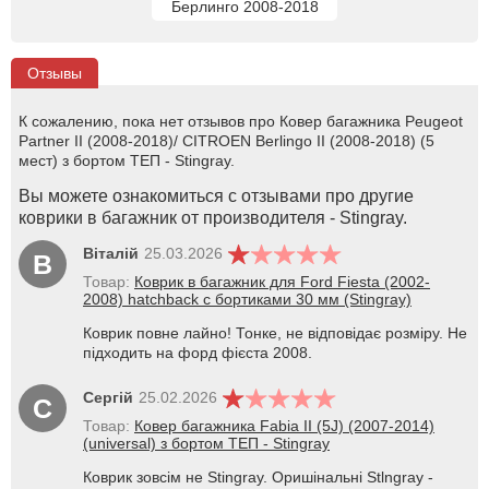
Берлинго 2008-2018
Отзывы
К сожалению, пока нет отзывов про Ковер багажника Peugeot
Partner II (2008-2018)/ CITROEN Berlingo II (2008-2018) (5
мест) з бортом ТЕП - Stingray.
Вы можете ознакомиться с отзывами про другие
коврики в багажник от производителя - Stingray.
Віталій
25.03.2026
В
Товар:
Коврик в багажник для Ford Fiesta (2002-
2008) hatchback с бортиками 30 мм (Stingray)
Коврик повне лайно! Тонке, не відповідає розміру. Не
підходить на форд фієста 2008.
Сергій
25.02.2026
С
Товар:
Ковер багажника Fabia II (5J) (2007-2014)
(universal) з бортом ТЕП - Stingray
Коврик зовсім не Stingray. Оришінальні Stlngray -