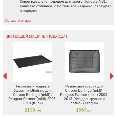
Ковер идеально подошел для моего Honda e:NS1.
Качество отличное, с бортом все надежно, сабвуфер
в порядке.
Оставьте отзыв
ДЛЯ ВАШЕЙ МАШИНЫ ПОДХОДИТ:
Резиновый коврик в
Резиновый коврик для
я
багажник Gledring для
Citroen Berlingo (mkII);
geot
Citroen Berlingo (mkII) /
Peugeot Partner (mkII) 2008-
(m
Peugeot Partner (mkII) 2008-
2018 (без доп. грузовой
ay)
гр
2018 (trunk)
полкой) Frogum
2199
1969
грн
грн