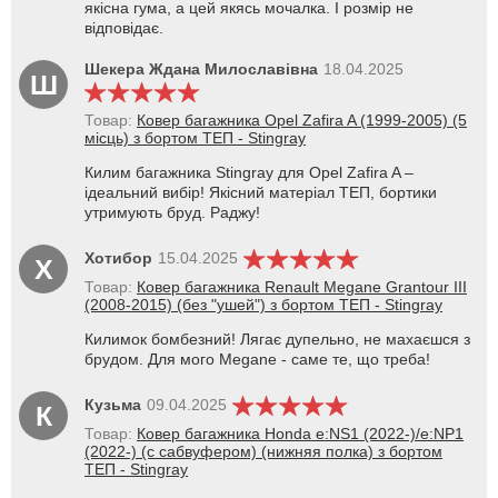
якісна гума, а цей якясь мочалка. І розмір не
відповідає.
Шекера Ждана Милославівна
18.04.2025
Ш
Товар:
Ковер багажника Opel Zafira A (1999-2005) (5
місць) з бортом ТЕП - Stingray
Килим багажника Stingray для Opel Zafira A –
ідеальний вибір! Якісний матеріал ТЕП, бортики
утримують бруд. Раджу!
Хотибор
15.04.2025
Х
Товар:
Ковер багажника Renault Megane Grantour III
(2008-2015) (без "ушей") з бортом ТЕП - Stingray
Килимок бомбезний! Лягає дупельно, не махаєшся з
брудом. Для мого Megane - саме те, що треба!
Кузьма
09.04.2025
К
Товар:
Ковер багажника Honda e:NS1 (2022-)/e:NP1
(2022-) (с сабвуфером) (нижняя полка) з бортом
ТЕП - Stingray