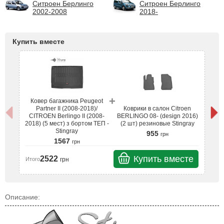
Ситроен Берлинго
Ситроен Берлинго
2002-2008
2018-
Купить вместе
+
Ковер багажника Peugeot
К
Partner II (2008-2018)/
Коврики в салон Citroen
CITROEN Berlingo II (2008-
BERLINGO 08- (design 2016)
C
2018) (5 мест) з бортом ТЕП -
(2 шт) резиновые Stingray
20
Stingray
955
грн
1567
грн
Купить вместе
2522
грн
Итого
Ит
Описание: