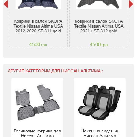
ля
Коврики в салон SKOPA
Коврики в салон SKOPA
SK
5 2
Textile Nissan Altima USA
Textile Nissan Altima USA
20
2012-2020 ST-311 gold
2021+ ST-312 gold
4500
4500
грн
грн
ДРУГИЕ КАТЕГОРИИ ДЛЯ НИССАН АЛЬТИМА :
Резиновые коврики для
Чехлы на сиденья
Ниссан Альтима
Ниссан Альтима