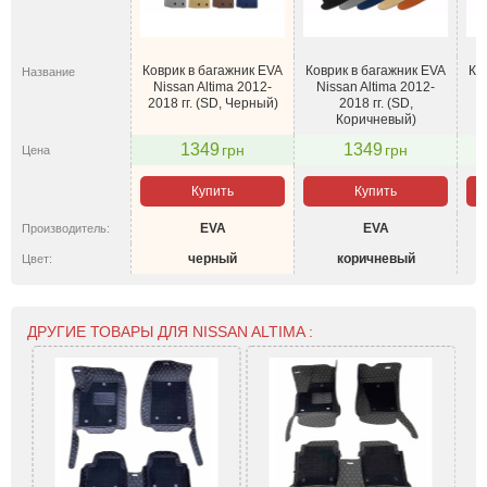
Коврик в багажник EVA
Коврик в багажник EVA
Ко
Название
Nissan Altima 2012-
Nissan Altima 2012-
N
2018 гг. (SD, Черный)
2018 гг. (SD,
Коричневый)
1349
1349
грн
грн
Цена
Купить
Купить
EVA
EVA
Производитель:
черный
коричневый
Цвет:
ДРУГИЕ ТОВАРЫ ДЛЯ NISSAN ALTIMA :