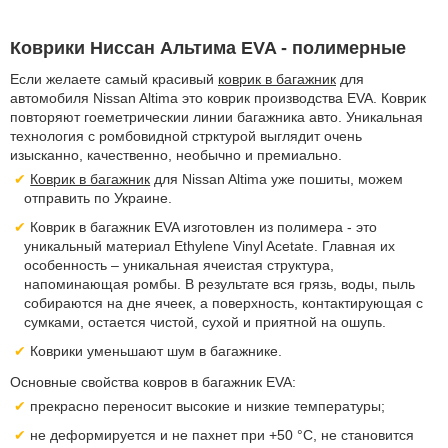
Коврики Ниссан Альтима EVA - полимерные
Если желаете самый красивый
коврик в багажник
для
автомобиля Nissan Altima это коврик производства EVA. Коврик
повторяют гоеметрическии линии багажника авто. Уникальная
технология с ромбовидной стрктурой выглядит очень
изысканно, качественно, необычно и премиально.
Коврик в багажник
для Nissan Altima уже пошиты, можем
отправить по Украине.
Коврик в багажник EVA изготовлен из полимера - это
уникальный материал Ethylene Vinyl Acetate. Главная их
особенность – уникальная ячеистая структура,
напоминающая ромбы. В результате вся грязь, воды, пыль
собираются на дне ячеек, а поверхность, контактирующая с
сумками, остается чистой, сухой и приятной на ошупь.
Коврики уменьшают шум в багажнике.
Основные свойства ковров в багажник EVA:
прекрасно переносит высокие и низкие температуры;
не деформируется и не пахнет при +50 °С, не становится