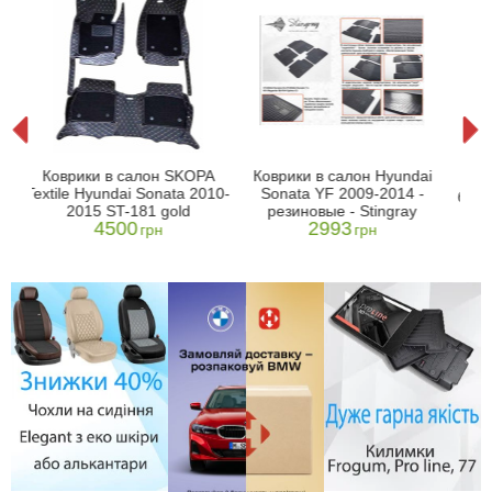
AI
3D
Коврики в салон SKOPA
Коврики в салон Hyundai
Son
Textile Hyundai Sonata 2010-
Sonata YF 2009-2014 -
борт
2015 ST-181 gold
резиновые - Stingray
4500
2993
грн
грн