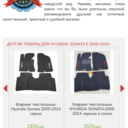
заводской вид. Нашему магазину очень
важно что бы Вы были довольны покупкой,
рекомендовали друзьям как отличный,
качественный, приятный и удобный магазин.
ДРУГИЕ ТОВАРЫ ДЛЯ HYUNDAI SONATA 6 2009-2014 :
ля
Коврики текстильные
Коврики текстильные
Т
9-
Hyundai Sonata 2009-2014
HYUNDAI SONATA 2009-
Hy
ог
серые
2014 черные в салон
a
1570
1570
грн
грн