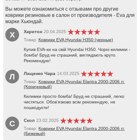
Вы можете ознакомиться с отзывами про другие
коврики резиновые в салон от производителя - Eva для
марки Хьюндай.
Харитон
20.04.2025
Х
Товар:
Коврики EVA Hyundai H350 (черные)
Купив EVA-ки на свій Hyundai H350. Чорні килимки -
бомба! Бруд не страшний, виглядають круто.
Рекомендую!
Лащенко Чара
14.03.2025
Л
Товар:
Коврики EVA Hyundai Elantra 2000-2006 гг.
(Коричневый)
Килимки просто бомба! Бруд не страшний, легко
чистяться. Обов’язково всім рекомендую, не
пошкодуєте!
Скол
23.02.2025
С
Товар:
Коврики EVA Hyundai Elantra 2000-2006 гг.
(Бежевый)