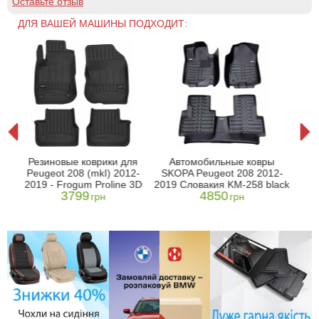
Оставьте отзыв
ДЛЯ ВАШЕЙ МАШИНЫ ПОДХОДИТ:
um
Авт
Резиновые коврики для
Автомобильные ковры
сало
Peugeot 208 (mkI) 2012-
SKOPA Peugeot 208 2012-
kI)
2019 - Frogum Proline 3D
2019 Словакия KM-258 black
3799
4850
грн
грн