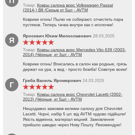
П
Товар:
Ковры салона ворс Volkswagen Passat
(2014-) B8 /Серые кт 5шт - AVTM
Коврики огонь! Пылю не собирают, отчистить пара
пустяков. Теперь тачка внутри как с иголочки!
Яросевич Юхим Милославович
28.03.2025
Я
Товар:
Ковры салона ворс Mercedes Vito 639 (2003-
2014) /Чёрные, кт 3шт - AVTM
Коврики огонь! Вписались в салон как родные, грязь
держат на ура, а вид - просто бомба! Советую всем!
Греба Василь Яромирович
24.03.2025
Г
Товар:
Ковры салона ворс Chevrolet Lacetti (2002-
2013) /Чёрные, кт 5шт - AVTM
Нещодавно замовив килими салону для Chevrolet
Lacetti. Чорні, набір 5 шт. від AVTM чудово підійшли!
Якість відмінна, матеріал міцний. Замовлення
прийшло швидко через Нову Пошту. Рекомендую!