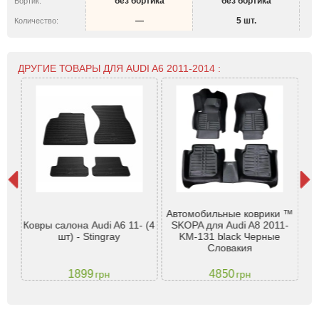
без бортика
без бортика
Бортик:
—
5 шт.
Количество:
ДРУГИЕ ТОВАРЫ ДЛЯ AUDI A6 2011-2014 :
Автомобильные коврики ™
1-
Ковры салона Audi A6 11- (4
SKOPA для Audi A8 2011-
VTM
шт) - Stingray
KM-131 black Черные
Словакия
1899
4850
грн
грн