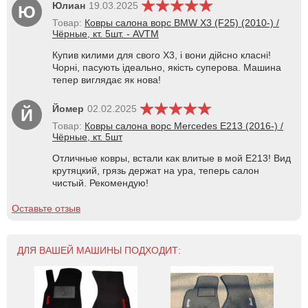
Юлиан
19.03.2025
Ю
Товар:
Ковры салона ворс BMW X3 (F25) (2010-) /
Чёрные, кт. 5шт. - AVTM
Купив килими для свого X3, і вони дійсно класні!
Чорні, пасують ідеально, якість суперова. Машина
тепер виглядає як нова!
Йомер
02.02.2025
Й
Товар:
Ковры салона ворс Mercedes E213 (2016-) /
Чёрные, кт. 5шт
Отличные ковры, встали как влитые в мой Е213! Вид
крутяцкий, грязь держат на ура, теперь салон
чистый. Рекомендую!
Оставьте отзыв
ДЛЯ ВАШЕЙ МАШИНЫ ПОДХОДИТ: