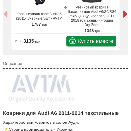
+
Резиновый коврик в
багажник для Audi A6/S6/RS6
К
Ковры салона ворс Audi A6
(mkIV)(C7)(универсал) 2011-
(
(2011-) /Чёрные 5шт - AVTM
2018 (багажник) - Frogum
1787
грн
Dry-Zone
1348
грн
Ит
Купить вместе
3135
грн
Итого
Описание:
Коврики для Audi A6 2011-2014 текстильные
Характеристики ковриков в салон Ауди:
Страна производитель - Украина;