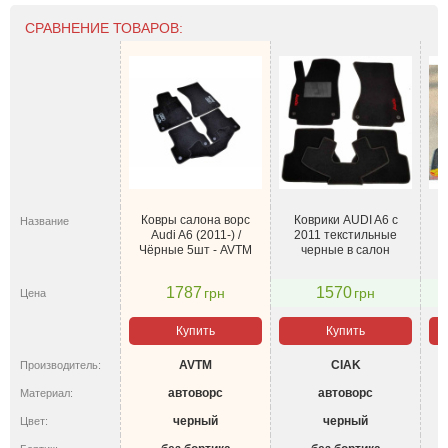
СРАВНЕНИЕ ТОВАРОВ:
Ковры салона ворс
Коврики AUDI A6 с
Название
Audi A6 (2011-) /
2011 текстильные
Чёрные 5шт - AVTM
черные в салон
1787
1570
грн
грн
Цена
Купить
Купить
AVTM
CIAK
Производитель:
автоворс
автоворс
Материал:
черный
черный
Цвет: