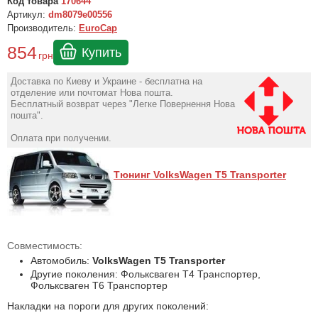
Код товара
170644
Артикул:
dm8079e00556
Производитель:
EuroCap
854
Купить
грн
Доставка по Киеву и Украине - бесплатна на
отделение или почтомат Нова пошта.
Бесплатный возврат через "Легке Повернення Нова
пошта".
Оплата при получении.
Тюнинг VolksWagen T5 Transporter
Совместимость:
Автомобиль:
VolksWagen T5 Transporter
Другие поколения: Фольксваген Т4 Транспортер,
Фольксваген Т6 Транспортер
Накладки на пороги для других поколений: