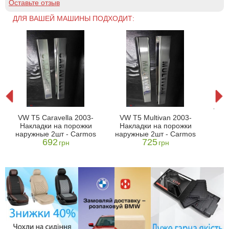
Оставьте отзыв
ДЛЯ ВАШЕЙ МАШИНЫ ПОДХОДИТ:
5
VW T
VW T5 Caravella 2003-
VW T5 Multivan 2003-
На
Накладки на порожки
Накладки на порожки
нар
наружные 2шт - Carmos
наружные 2шт - Carmos
692
725
грн
грн