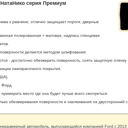
- НатаНико серия Премиум
чива к ржачине, отлично защищает пороги, дверные
ванная полированная + матовая, надпись глянцевая.
ктов.
 поверхности делается методом шлифования.
тся - достаточно обезжирить поверхность, снять защитную пленку
рмации лакокрасочного покрытия.
США).
 Форд.
примерить место где она будет лучше всего смотреться.
лько обезжиривания поверхности и наклеивания на двусторонний ск
днеразмерный автомобиль, выпускающийся компанией Ford с 2013 г