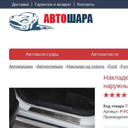
Доставка
Гарантии и возврат
Контакты
Автоаксессуары
Автозапчасти
Автомагазин
Автоинтерьер
Накладки на пороги
Ford
For
Накладк
наружны
Код товара
7
Артикул:
P-F
Производите
Накладки на внутренние
Накладки на внутренние
пороги FORD MONDEO
пороги FORD MONDEO