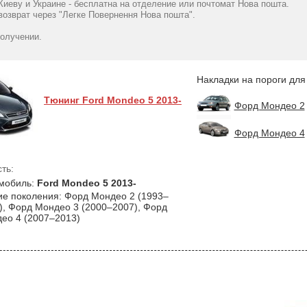
FORD MONDEO V 5D
Киеву и Украине - бесплатна на отделение или почтомат Нова пошта.
2015- Premium
V 5D 2015- P
2015- Standart NataNiko
озврат через "Легке Повернення Нова пошта".
нержавейка+пленка
NataNik
780
грн
890
Карбон NataNiko
грн
1050
получении.
грн
Накладки на пороги для
Тюнинг Ford Mondeo 5 2013-
Форд Мондео 2
Форд Мондео 4
ть:
мобиль:
Ford Mondeo 5 2013-
ие поколения: Форд Мондео 2 (1993–
), Форд Мондео 3 (2000–2007), Форд
ео 4 (2007–2013)