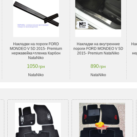
Накладки на пороги FORD
Накладки на внутренние
На
MONDEO V 5D 2015- Premium
пороги FORD MONDEO V 5D
нержавейка+пленка Карбон
2015- Premium NataNiko
не
NataNiko
1050
890
грн
грн
NataNiko
NataNiko