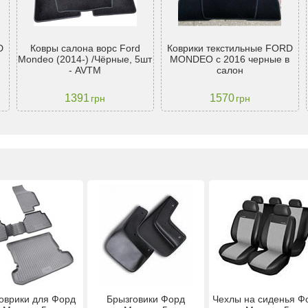
D
Ковры салона ворс Ford
Коврики текстильные FORD
Mondeo (2014-) /Чёрные, 5шт
MONDEO с 2016 черные в
- AVTM
салон
1391
1570
грн
грн
оврики для Форд
Брызговики Форд
Чехлы на сиденья Ф