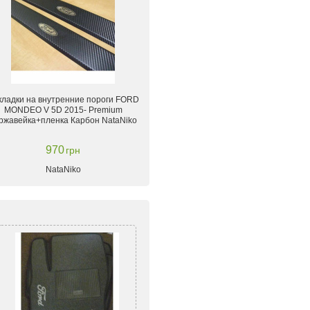
кладки на внутренние пороги FORD
MONDEO V 5D 2015- Premium
ржавейка+пленка Карбон NataNiko
970
грн
NataNiko