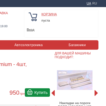
UA
RU
АВКА
КОРЗИНА
пуста
-19.00
Вход
Автоэлектроника
Багажники
ДЛЯ ВАШЕЙ МАШИНЫ
ПОДХОДИТ:
ium - 4шт,
950
Купить
грн
утренние
Накладки на внутренние
Нак
Накладки на пороги
MONDEO
пороги FORD MONDEO
FOR