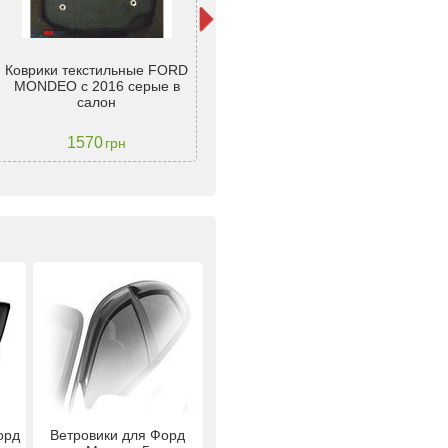
Коврики текстильные FORD
Ковры салона ворс Ford
Дву
MONDEO с 2016 серые в
Mondeo (2014-) /Чёрн,
д
салон
Premium - AVTM
1570
2217
грн
грн
орд
Ветровики для Форд