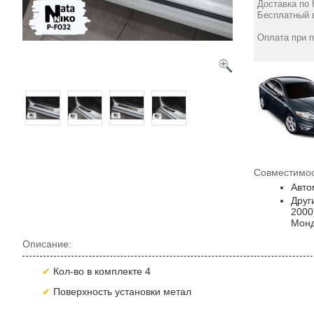
V 5D 2015- Premium
V 5D 2015- Premium
Доставка по 
NataNiko
нержавейка+пленка
Бесплатный в
890
Карбон NataNiko
грн
970
Оплата при 
грн
Совместимос
Авто
Друг
2000
Монд
Описание:
Кол-во в комплекте 4
Поверхность установки метал