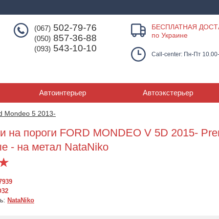
502-79-76
БЕСПЛАТНАЯ ДОСТ
(067)
по Украине
857-36-88
(050)
543-10-10
(093)
Call-center: Пн-Пт 10.00
Автоинтерьер
Автоэкстерьер
d Mondeo 5 2013-
и на пороги FORD MONDEO V 5D 2015- Prem
е - на метал NataNiko
7939
O32
ль:
NataNiko
Накладки на пороги
Накладки на вн
Накладки на пороги
FORD MONDEO V 5D
пороги FORD 