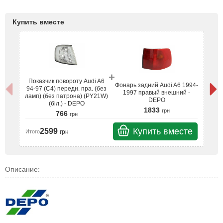
Купить вместе
+
Показчик повороту Audi A6
П
Фонарь задний Audi A6 1994-
94-97 (C4) передн. пра. (без
94
1997 правый внешний -
ламп) (без патрона) (PY21W)
ла
DEPO
(біл.) - DEPO
1833
грн
766
грн
Купить вместе
2599
грн
Итого
Ит
Описание: