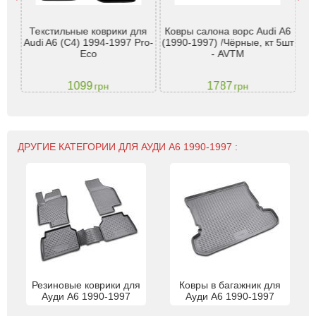
 A6
Текстильные коврики для
Ковры салона ворс Audi А6
Ков
мкой
Audi A6 (C4) 1994-1997 Pro-
(1990-1997) /Чёрные, кт 5шт
А
Eco
- AVTM
1099
1787
грн
грн
ДРУГИЕ КАТЕГОРИИ ДЛЯ АУДИ А6 1990-1997 :
Резиновые коврики для
Ковры в багажник для
Ауди А6 1990-1997
Ауди А6 1990-1997