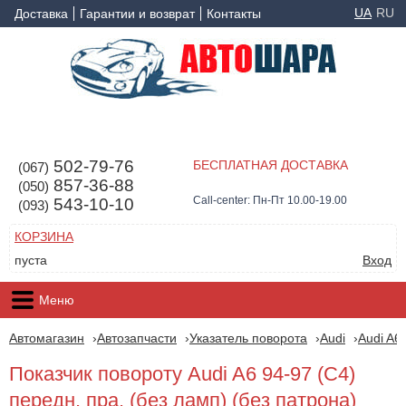
UA
RU
Доставка
Гарантии и возврат
Контакты
502-79-76
БЕСПЛАТНАЯ ДОСТАВКА
(067)
857-36-88
(050)
Call-center: Пн-Пт 10.00-19.00
543-10-10
(093)
КОРЗИНА
пуста
Вход
Меню
Автомагазин
Автозапчасти
Указатель поворота
Audi
Audi A6
Показчик повороту Audi A6 94-97 (C4)
передн. пра. (без ламп) (без патрона)