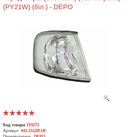
(PY21W) (біл.) - DEPO
Код товара
193271
Артикул:
441-1512R-UE
Производитель:
DEPO