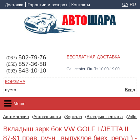
UA
RU
Доставка
Гарантии и возврат
Контакты
502-79-76
БЕСПЛАТНАЯ ДОСТАВКА
(067)
857-36-88
(050)
Call-center: Пн-Пт 10.00-19.00
543-10-10
(093)
КОРЗИНА
пуста
Вход
Меню
Автомагазин
Автозапчасти
Зеркала
Вкладыш зеркала
Volks
Вкладыш зерк бок VW GOLF II/JETTA II
87-91 прав. ручн., выпуклое (мех. регул.) -