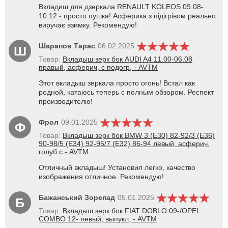
Вкладиш для дзеркала RENAULT KOLEOS 09.08-
10.12 - просто пушка! Асферика з підігрівом реально
виручає взимку. Рекомендую!
Шарапов Тарас
06.02.2025
Ш
Товар:
Вкладыш зерк бок AUDI A4 11.00-06.08
правый, асферич, с подогр, - AVTM
Этот вкладыш зеркала просто огонь! Встал как
родной, катаюсь теперь с полным обзором. Респект
производителю!
Фрол
09.01.2025
Ф
Товар:
Вкладыш зерк бок BMW 3 (E30) 82-92/3 (E36)
90-98/5 (E34) 92-95/7 (E32) 86-94 левый, асферич,
голуб.с - AVTM
Отличный вкладыш! Установил легко, качество
изображения отличное. Рекомендую!
Бажанський Зорепад
05.01.2025
Б
Товар:
Вкладыш зерк бок FIAT DOBLO 09-/OPEL
COMBO 12- левый, выпукл, - AVTM