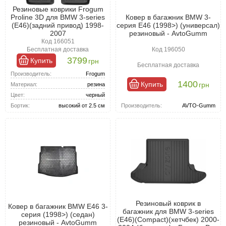
Резиновые коврики Frogum
Ковер в багажник BMW 3-
Proline 3D для BMW 3-series
серия E46 (1998>) (универсал)
(E46)(задний привод) 1998-
резиновый - AvtoGumm
2007
Код 166051
Код 196050
Бесплатная доставка
3799
Купить
грн
Бесплатная доставка
Производитель:
Frogum
1400
Купить
грн
Материал:
резина
Цвет:
черный
Производитель:
AVTO-Gumm
Бортик:
высокий от 2.5 см
Резиновый коврик в
Ковер в багажник BMW E46 3-
багажник для BMW 3-series
серия (1998>) (седан)
(E46)(Compact)(хетчбек) 2000-
резиновый - AvtoGumm