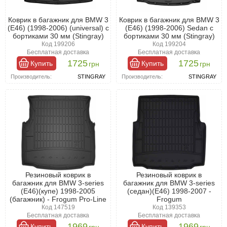
Коврик в багажник для BMW 3
Коврик в багажник для BMW 3
(Е46) (1998-2006) (universal) с
(Е46) (1998-2006) Sedan с
бортиками 30 мм (Stingray)
бортиками 30 мм (Stingray)
Код 199206
Код 199204
Бесплатная доставка
Бесплатная доставка
1725
1725
Купить
Купить
грн
грн
Производитель:
STINGRAY
Производитель:
STINGRAY
Резиновый коврик в
Резиновый коврик в
багажник для BMW 3-series
багажник для BMW 3-series
(E46)(купе) 1998-2005
(седан)(E46) 1998-2007 -
(багажник) - Frogum Pro-Line
Frogum
Код 147519
Код 139353
Бесплатная доставка
Бесплатная доставка
1969
1969
Купить
Купить
грн
грн