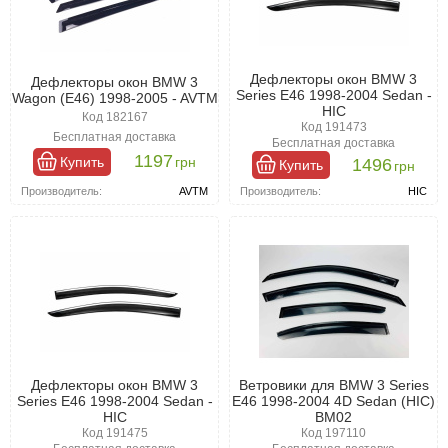
Дефлекторы окон BMW 3
Дефлекторы окон BMW 3
Series Е46 1998-2004 Sedan -
Wagon (E46) 1998-2005 - AVTM
HIC
Код 182167
Код 191473
Бесплатная доставка
Бесплатная доставка
1197
Купить
грн
1496
Купить
грн
Производитель:
AVTM
Производитель:
HIC
Дефлекторы окон BMW 3
Ветровики для BMW 3 Series
Series Е46 1998-2004 Sedan -
E46 1998-2004 4D Sedan (HIC)
HIC
BM02
Код 191475
Код 197110