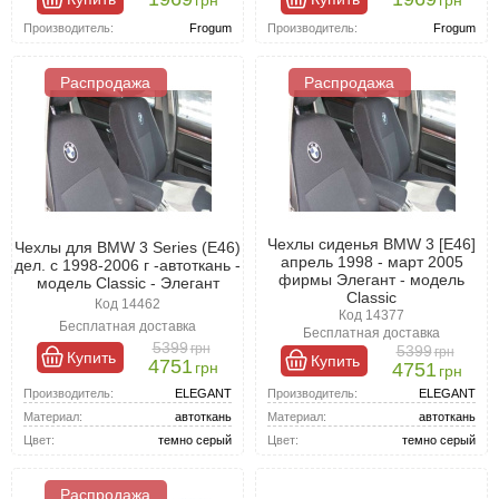
Производитель:
Frogum
Производитель:
Frogum
Распродажа
Распродажа
Чехлы сиденья BMW 3 [E46]
Чехлы для BMW 3 Series (E46)
апрель 1998 - март 2005
дел. c 1998-2006 г -автоткань -
фирмы Элегант - модель
модель Classic - Элегант
Classic
Код 14462
Код 14377
Бесплатная доставка
Бесплатная доставка
5399
грн
5399
грн
Купить
Купить
4751
грн
4751
грн
Производитель:
ELEGANT
Производитель:
ELEGANT
Материал:
автоткань
Материал:
автоткань
Цвет:
темно серый
Цвет:
темно серый
Распродажа