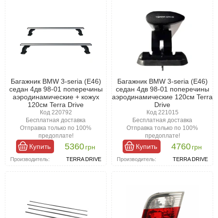
Багажник BMW 3-seria (E46)
Багажник BMW 3-seria (E46)
седан 4дв 98-01 поперечины
седан 4дв 98-01 поперечины
аэродинамические + кожух
аэродинамические 120см Terra
120см Terra Drive
Drive
Код 220792
Код 221015
Бесплатная доставка
Бесплатная доставка
Отправка только по 100%
Отправка только по 100%
предоплате!
предоплате!
5360
4760
Купить
Купить
грн
грн
Производитель:
TERRA DRIVE
Производитель:
TERRA DRIVE