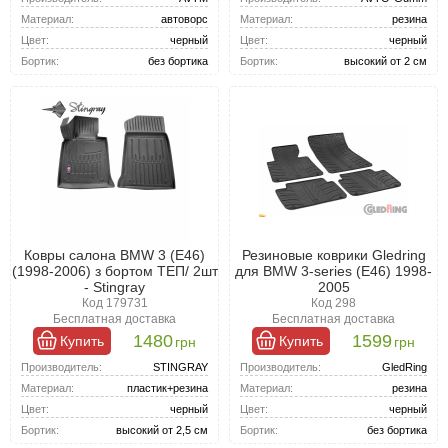
Материал:
резина
Материал:
автоворс
Цвет:
черный
Цвет:
черный
Бортик:
высокий от 2 см
Бортик:
без бортика
Ковры салона BMW 3 (Е46)
Резиновые коврики Gledring
(1998-2006) з бортом ТЕП/ 2шт
для BMW 3-series (E46) 1998-
- Stingray
2005
Код 179731
Код 298
Бесплатная доставка
Бесплатная доставка
1480
1599
Купить
Купить
грн
грн
Производитель:
STINGRAY
Производитель:
GledRing
Материал:
пластик+резина
Материал:
резина
Цвет:
черный
Цвет:
черный
Бортик:
высокий от 2,5 см
Бортик:
без бортика