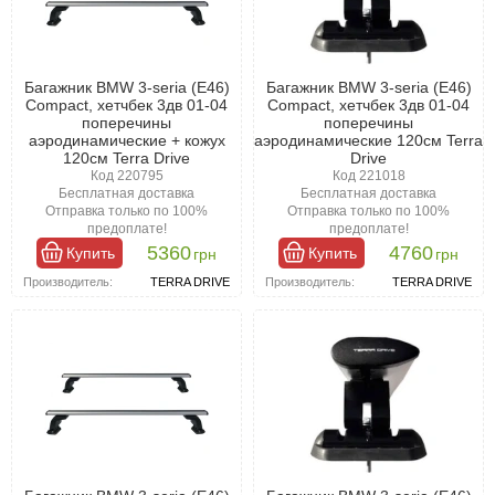
Багажник BMW 3-seria (E46)
Багажник BMW 3-seria (E46)
Compact, хетчбек 3дв 01-04
Compact, хетчбек 3дв 01-04
поперечины
поперечины
аэродинамические + кожух
аэродинамические 120см Terra
120см Terra Drive
Drive
Код 220795
Код 221018
Бесплатная доставка
Бесплатная доставка
Отправка только по 100%
Отправка только по 100%
предоплате!
предоплате!
5360
4760
Купить
Купить
грн
грн
Производитель:
TERRA DRIVE
Производитель:
TERRA DRIVE