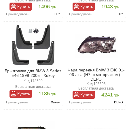
Бесплатная доставка
Бесплатная доставка
1496
1943
Купить
Купить
грн
грн
Производитель:
HIC
Производитель:
HIC
Фара передня BMW 3 E46 01-
Брызговики для BMW 3 Series
06 ліва (H7, с моторчиком) -
E46 1999-2005 - Xukey
DEPO
Код 178690
Код 193398
Бесплатная доставка
Бесплатная доставка
1185
Купить
грн
4241
Купить
грн
Производитель:
Xukey
Производитель:
DEPO