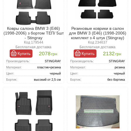
Ковры салона BMW 3 (Е46)
Резиновые коврики в салон
(1998-2006) з бортом ТЕП/ 5шт
для BMW 3 (Е46) (1998-2006)
- Stingray
комплект з 4 штук (Stingray)
Код 179544
Код 234637
Бесплатная доставка
Бесплатная доставка
2078
2132
Купить
Купить
грн
грн
Производитель:
STINGRAY
Производитель:
STINGRAY
Материал:
пластик+резина
Материал:
резина
Цвет:
черный
Цвет:
черный
Бортик:
высокий от 2,5 см
Бортик:
без бортика