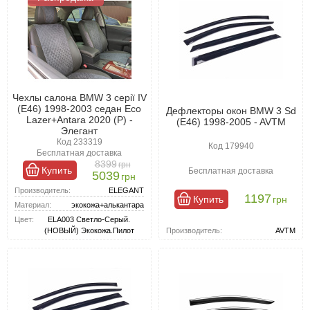
Чехлы салона BMW 3 серії IV
(E46) 1998-2003 седан Eco
Дефлекторы окон BMW 3 Sd
Lazer+Antara 2020 (P) -
(E46) 1998-2005 - AVTM
Элегант
Код 233319
Код 179940
Бесплатная доставка
8399
грн
Купить
Бесплатная доставка
5039
грн
Производитель:
ELEGANT
1197
Купить
грн
Материал:
экокожа+алькантара
Цвет:
ELA003 Светло-Серый.
Производитель:
AVTM
(НОВЫЙ) Экокожа.Пилот