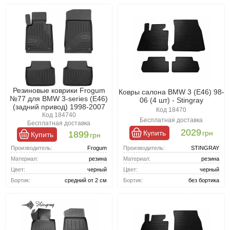
Резиновые коврики Frogum
Ковры салона BMW 3 (Е46) 98-
№77 для BMW 3-series (E46)
06 (4 шт) - Stingray
(задний привод) 1998-2007
Код 18470
Код 184740
Бесплатная доставка
Бесплатная доставка
2029
Купить
грн
1899
Купить
грн
Производитель:
STINGRAY
Производитель:
Frogum
Материал:
резина
Материал:
резина
Цвет:
черный
Цвет:
черный
Бортик:
без бортика
Бортик:
средний от 2 см