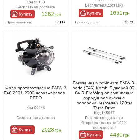
Код 90150
Бесплатная доставка
Бесплатная доставка
1651
Купить
грн
1362
Купить
грн
Производитель:
DEPO
Производитель:
DEPO
Багажник на рейлинги BMW 3-
Фара противотуманка BMW 3
seria (E46) Kombi 5 дверей 00-
E46 2001-2006 левая=правая -
04 R-Fix Wing алюминиевые
DEPO
аэродинаамические
поперечины (замки) 120см
Terra Drive
Код 90446
Код 145967
Бесплатная доставка
Бесплатная доставка
Отправка только по 100%
предоплате!
2028
Купить
грн
4480
Купить
грн