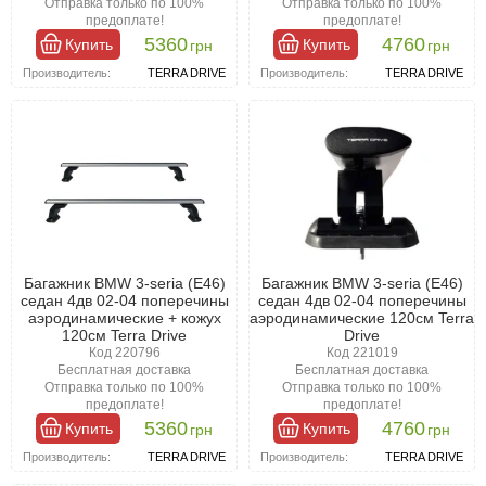
Отправка только по 100%
Отправка только по 100%
предоплате!
предоплате!
5360
4760
Купить
Купить
грн
грн
Производитель:
TERRA DRIVE
Производитель:
TERRA DRIVE
Багажник BMW 3-seria (E46)
Багажник BMW 3-seria (E46)
седан 4дв 02-04 поперечины
седан 4дв 02-04 поперечины
аэродинамические + кожух
аэродинамические 120см Terra
120см Terra Drive
Drive
Код 220796
Код 221019
Бесплатная доставка
Бесплатная доставка
Отправка только по 100%
Отправка только по 100%
предоплате!
предоплате!
5360
4760
Купить
Купить
грн
грн
Производитель:
TERRA DRIVE
Производитель:
TERRA DRIVE