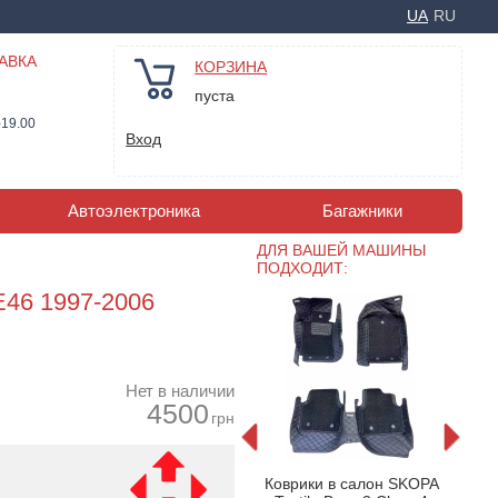
UA
RU
АВКА
КОРЗИНА
пуста
-19.00
Вход
Автоэлектроника
Багажники
ДЛЯ ВАШЕЙ МАШИНЫ
ПОДХОДИТ:
 E46 1997-2006
Нет в наличии
4500
грн
врики
Резиновые коврики
Коври
Коврики в салон SKOPA
BMW 3-
Frogum №77 для BMW
Text