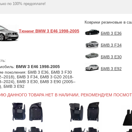
(1998-2006) комплект з
series (E46) 19
ько по 100% предоплате!
1599
4 штук (Stingray)
гр
2132
грн
Коврики резиновые в са
Тюнинг BMW 3 E46 1998-2005
БМВ 3 E36
БМВ 3 F34
БМВ 3 Е30
ть:
мобиль:
BMW 3 E46 1998-2005
БМВ 3 Е92
ие поколения: БМВ 3 E36, БМВ 3 F30
2–2018), БМВ 3 F34, БМВ 3 G20 2018-
8–2024), БМВ 3 Е30, БМВ 3 Е90 (2005–
), БМВ 3 Е92
ИЮ ДАННОГО ТОВАРА НЕТ В НАЛИЧИИ, РЕКОМЕНДУЕМ ПОСМОТ