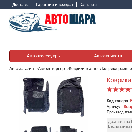
Доставка
Гарантии и возврат
Контакты
Автоаксессуары
Автозапчасти
Автомагазин
Автоинтерьер
Коврики в авто
Коврики резино
Коврики 
Код товара
1
Артикул:
Ковр
Производите
Доставка по 
Бесплатный в