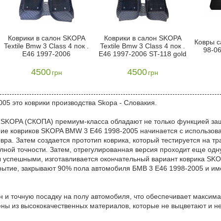
Коврики в салон SKOPA
Коврики в салон SKOPA
Ковры с
Textile Bmw 3 Class 4 пок .
Textile Bmw 3 Class 4 пок .
98-06
E46 1997-2006
E46 1997-2006 ST-118 gold
4500
4500
грн
грн
5 это коврики производства Skopa - Словакия.
SKOPA (CКОПА) премиум-класса обладают не только функцией защ
ние ковриков SKOPA BMW 3 E46 1998-2005 начинается с использов
ра. Затем создается прототип коврика, который тестируется на тр
ной точности. Затем, отрегулированная версия проходит еще одну 
аны успешными, изготавливается окончательный вариант коврика SK
ытие, закрывают 90% пола автомобиля БМВ 3 E46 1998-2005 и име
 и точную посадку на полу автомобиля, что обеспечивает максим
ены из высококачественных материалов, которые не выцветают и 