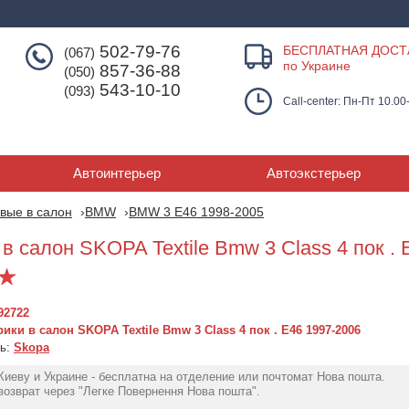
502-79-76
БЕСПЛАТНАЯ ДОСТ
(067)
по Украине
857-36-88
(050)
543-10-10
(093)
Call-center: Пн-Пт 10.00
Автоинтерьер
Автоэкстерьер
вые в салон
BMW
BMW 3 E46 1998-2005
в салон SKOPA Textile Bmw 3 Class 4 пок .
92722
ики в салон SKOPA Textile Bmw 3 Class 4 пок . E46 1997-2006
ль:
Skopa
Киеву и Украине - бесплатна на отделение или почтомат Нова пошта.
Резиновые коврики в
Резиновые ко
озврат через "Легке Повернення Нова пошта".
салон для BMW 3 (Е46)
Gledring для 