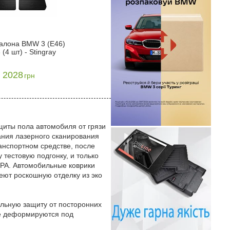
алона BMW 3 (Е46)
 (4 шт) - Stingray
2028
грн
иты пола автомобиля от грязи
ания лазерного сканирования
анспортном средстве, после
тестовую подгонку, и только
OPA. Автомобильные коврики
ют роскошную отделку из эко
альную защиту от посторонних
не деформируются под