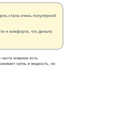
дель стала очень популярной
ти и комфорта, что делало
 части коврика есть
живает грязь и жидкость, не