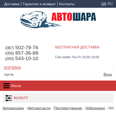
UA
RU
Доставка
Гарантии и возврат
Контакты
502-79-76
БЕСПЛАТНАЯ ДОСТАВКА
(067)
857-36-88
(050)
Call-center: Пн-Пт 10.00-19.00
543-10-10
(093)
КОРЗИНА
пуста
Вход
Меню
ФИЛЬТР
Автомагазин
Автозапчасти
Противотуманки
Volkswagen
Volk