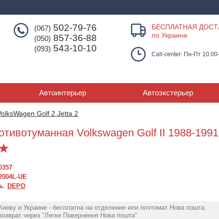
502-79-76
БЕСПЛАТНАЯ ДОСТ
(067)
по Украине
857-36-88
(050)
543-10-10
(093)
Call-center: Пн-Пт 10.00
Автоинтерьер
Автоэкстерьер
VolksWagen Golf 2 Jetta 2
отивотуманная Volkswagen Golf II 1988-199
0357
2004L-UE
ль:
DEPO
Киеву и Украине - бесплатна на отделение или почтомат Нова пошта.
озврат через "Легке Повернення Нова пошта".