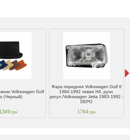
Фара передняя Volkswagen Golf II
Фара
ажник Volkswagen Golf
1984-1992 левая H4, ручн.
1
us (Черный)
регул./Volkswagen Jetta 1983-1992 -
регул
DEPO
1349
1764
грн
грн