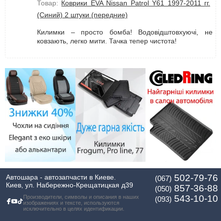
Товар:
Коврики EVA Nissan Patrol Y61 1997-2011 гг.
(Синий) 2 штуки (передние)
Килимки – просто бомба! Водовідштовхуючі, не
ковзають, легко мити. Тачка тепер чистота!
502-79-76
Автошара - автозапчасти в Киеве.
(067)
Киев, ул. Набережно-Крещатицкая д39
857-36-88
(050)
543-10-10
Производители, символы и описания в наших
(093)
изображениях и тексте, используются
исключительно в целях идентификации.