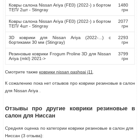
Ковры салона Nissan Ariya (FE0) (2022-) з бортом
1480
ТЕП/ 2шт - Stingray
грн
Ковры салона Nissan Ariya (FE0) (2022-) з бортом
2077
ТЕП/ 4шт - Stingray
грн
3D коврики для Nissan Ariya (2022-...) с
2293
бортиками 30 мм (Stingray)
грн
Резиновые коврики Frogum Proline 3D для Nissan
3799
Ariya (mkI) 2021->
грн
Смотрите также
коврики nissan qashqai j11
.
К сожалению пока нет отзывов про коврики резиновые в салон
для Nissan Ariya .
Отзывы про другие коврики резиновые в
салон для Ниссан
Средняя оценка по категории коврики резиновые в салон для
Ниссан (3 отзыва):