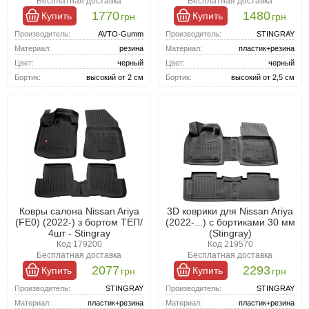
Бесплатная доставка
Бесплатная доставка
посадку, надёжность и простоту монтажа.
Универсальные коврики подходят для различных моделей,
1770
1480
Купить
Купить
грн
грн
однако могут потребовать подгонки.
Производитель:
AVTO-Gumm
Производитель:
STINGRAY
Для Ниссан Ариа лучше всего подходят модельные коврики, так
Материал:
резина
Материал:
пластик+резина
как они гарантируют максимальную эффективность и
Цвет:
черный
Цвет:
черный
эстетичный вид.
Бортик:
высокий от 2 см
Бортик:
высокий от 2,5 см
Ковры салона Nissan Ariya
3D коврики для Nissan Ariya
(FE0) (2022-) з бортом ТЕП/
(2022-...) с бортиками 30 мм
4шт - Stingray
(Stingray)
Код 179200
Код 219570
Бесплатная доставка
Бесплатная доставка
2077
2293
Купить
Купить
грн
грн
Производитель:
STINGRAY
Производитель:
STINGRAY
Материал:
пластик+резина
Материал:
пластик+резина