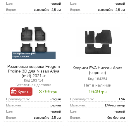
Цвет:
черный
Цвет:
черный
Бортик:
высокий от 2,5 см
Бортик:
высокий от 2,5 см
Резиновые коврики Frogum
Коврики EVA Ниссан Ария
Proline 3D для Nissan Ariya
(черные)
(mkI) 2021->
Код 184354
Код 193714
Нет в наличии
Бесплатная доставка
3799
1649
Купить
грн
грн
Производитель:
EVA
Производитель:
Frogum
Материал:
EVA-полимер
Материал:
резина
Цвет:
черный
Цвет:
черный
Бортик:
без бортика
Бортик:
высокий от 2.5 см