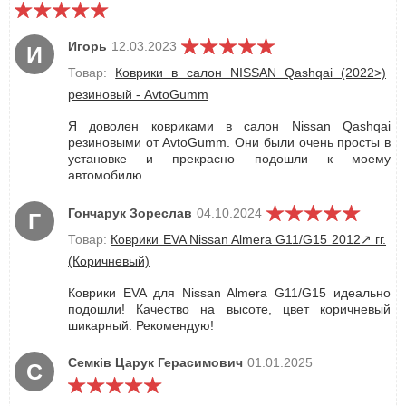
Игорь
12.03.2023
И
Товар:
Коврики в салон NISSAN Qashqai (2022>)
резиновый - AvtoGumm
Я доволен ковриками в салон Nissan Qashqai
резиновыми от AvtoGumm. Они были очень просты в
установке и прекрасно подошли к моему
автомобилю.
Гончарук Зореслав
04.10.2024
Г
Товар:
Коврики EVA Nissan Almera G11/G15 2012↗︎ гг.
(Коричневый)
Коврики EVA для Nissan Almera G11/G15 идеально
подошли! Качество на высоте, цвет коричневый
шикарный. Рекомендую!
Семків Царук Герасимович
01.01.2025
С