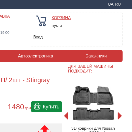
UA
RU
АВКА
КОРЗИНА
пуста
-19.00
Вход
Автоэлектроника
Багажники
ДЛЯ ВАШЕЙ МАШИНЫ
ПОДХОДИТ:
П/ 2шт - Stingray
1480
Купить
грн
н NISSAN
Ковры салона Nissan
Рез
3D коврики для Nissan
езиновый
Ariya (FE0) (2022-) з
Frog