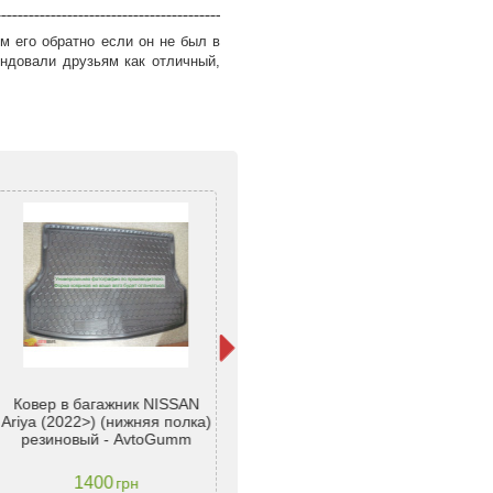
м его обратно если он не был в
ндовали друзьям как отличный,
Ковер в багажник NISSAN
Ковер багажника Nissan Ariya
Д
Ariya (2022>) (нижняя полка)
(FE0) (2022-) (верхняя полка)
Ar
резиновый - AvtoGumm
з бортом ТЕП - Stingray
1400
1568
грн
грн