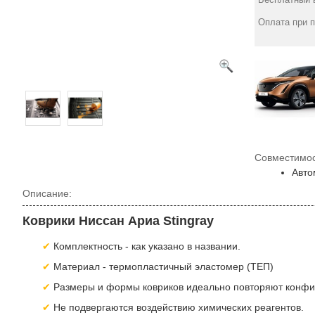
- AvtoGumm
бортом ТЕП/ 4шт -
1770
Stingray
грн
Оплата при 
2078
грн
Совместимос
Авто
Описание:
Коврики Ниссан Ариа Stingray
Комплектность - как указано в названии.
Материал - термопластичный эластомер (ТЕП)
Размеры и формы ковриков идеально повторяют конфигу
Не подвергаются воздействию химических реагентов.