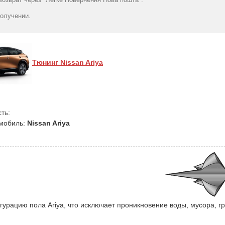
Ariya (2022-...) с
Nissan Ariya (mkI) 2021-
- AvtoGu
бортиками 30 мм
1770
>
гр
получении.
(Stingray)
3799
грн
2293
грн
Тюнинг Nissan Ariya
ть:
мобиль:
Nissan Ariya
рацию пола Ariya, что исключает проникновение воды, мусора, гр