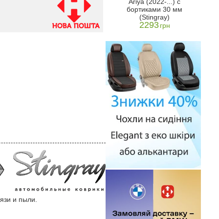
Ariya (2022-...) с
mm
бортом ТЕП/ 4шт -
Nissa
бортиками 30 мм
Stingray
н
(Stingray)
2078
грн
2293
грн
язи и пыли.