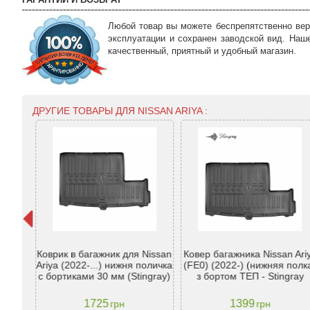
ГАРАНТИИ И ВОЗВРАТ
Любой товар вы можете беспрепятственно вер
эксплуатации и сохранен заводской вид. Наш
качественный, приятный и удобный магазин.
ДРУГИЕ ТОВАРЫ ДЛЯ NISSAN ARIYA :
ISSAN
Коврик в багажник для Nissan
Ковер багажника Nissan Ari
 под
Ariya (2022-...) нижня поличка
(FE0) (2022-) (нижняя полк
с бортиками 30 мм (Stingray)
з бортом ТЕП - Stingray
1725
1399
грн
грн