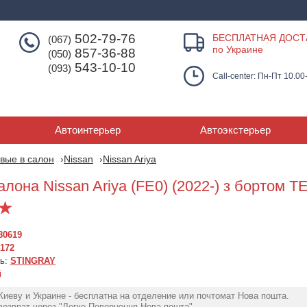
502-79-76
БЕСПЛАТНАЯ ДОСТ
(067)
по Украине
857-36-88
(050)
543-10-10
(093)
Call-center: Пн-Пт 10.00
Автоинтерьер
Автоэкстерьер
вые в салон
Nissan
Nissan Ariya
лона Nissan Ariya (FE0) (2022-) з бортом ТЕ
80619
172
ль:
STINGRAY
й
Резиновые коврики
Коврики в сало
Киеву и Украине - бесплатна на отделение или почтомат Нова пошта.
3D коврики для Nissan
Frogum Proline 3D для
Ariya (2022>) р
озврат через "Легке Повернення Нова пошта".