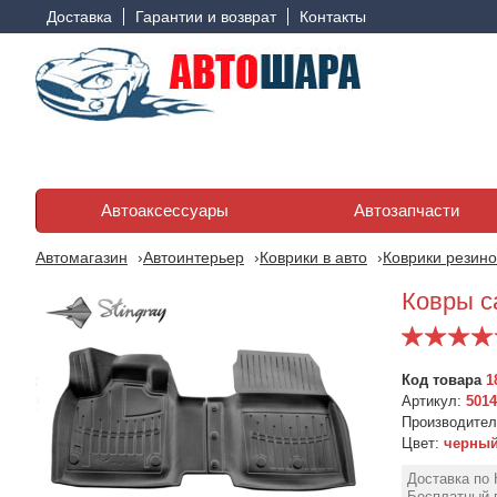
Доставка
Гарантии и возврат
Контакты
Автоаксессуары
Автозапчасти
Автомагазин
Автоинтерьер
Коврики в авто
Коврики резино
Ковры са
Код товара
1
Артикул:
5014
Производите
Цвет:
черны
Коврики в салон NISSAN
Ковры салона Nissan
Доставка по 
Ariya (2022>) резиновый
Ariya (FE0) (2022-) з
Бесплатный в