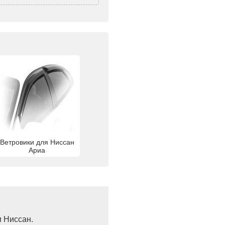
Ветровики для Ниссан
Ариа
и Ниссан.