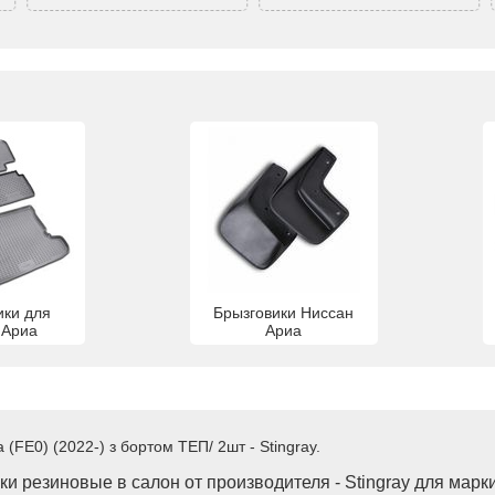
ики для
Брызговики Ниссан
 Ариа
Ариа
(FE0) (2022-) з бортом ТЕП/ 2шт - Stingray.
и резиновые в салон от производителя - Stingray для марк