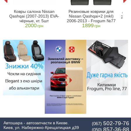
он
Ков
Ковры салона Nissan
Резиновые коврики для
7-
сало
Qashqai (2007-2013) EVA-
Nissan Qashqai+2 (mkI)
2007
чёрные, кт. 5шт
2006-2013 - Frogum №77
2000
1899
грн
грн
502-79-76
Автошара - автозапчасти в Киеве.
(067)
Киев, ул. Набережно-Крещатицкая д39
857-36-88
(050)