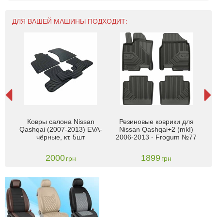
ДЛЯ ВАШЕЙ МАШИНЫ ПОДХОДИТ:
лон
Ковры салона Nissan
Резиновые коврики для
К
07-
Qashqai (2007-2013) EVA-
Nissan Qashqai+2 (mkI)
са
к
чёрные, кт. 5шт
2006-2013 - Frogum №77
20
2000
1899
грн
грн