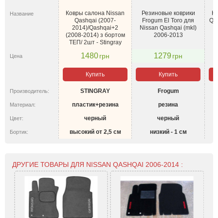
Ковры салона Nissan
Резиновые коврики
Ко
Название
Qashqai (2007-
Frogum El Toro для
Qa
2014)/Qashqai+2
Nissan Qashqai (mkI)
(
(2008-2014) з бортом
2006-2013
Т
ТЕП/ 2шт - Stingray
1480
1279
грн
грн
Цена
Купить
Купить
STINGRAY
Frogum
Производитель:
пластик+резина
резина
Материал:
черный
черный
Цвет:
высокий от 2,5 см
низкий - 1 см
Бортик:
ДРУГИЕ ТОВАРЫ ДЛЯ NISSAN QASHQAI 2006-2014 :