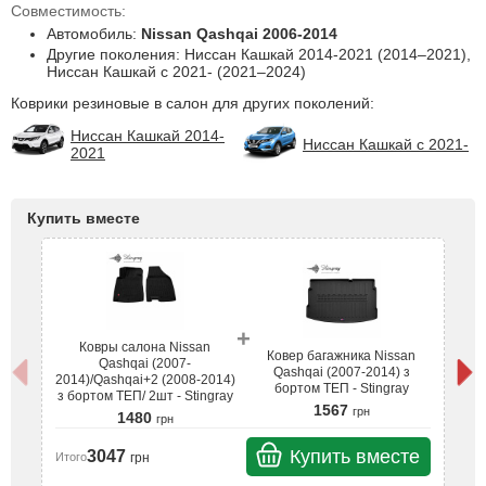
Совместимость:
Автомобиль:
Nissan Qashqai 2006-2014
Другие поколения: Ниссан Кашкай 2014-2021 (2014–2021),
Ниссан Кашкай с 2021- (2021–2024)
Коврики резиновые в салон для других поколений:
Ниссан Кашкай 2014-
Ниссан Кашкай с 2021-
2021
Купить вместе
+
Ковры салона Nissan
Ковер багажника Nissan
Qashqai (2007-
Qashqai (2007-2014) з
2014)/Qashqai+2 (2008-2014)
20
бортом ТЕП - Stingray
з бортом ТЕП/ 2шт - Stingray
з 
1567
грн
1480
грн
Купить вместе
3047
грн
Итого
Ит