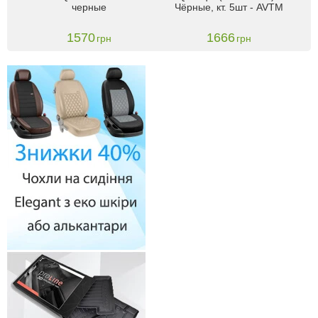
черные
Чёрные, кт. 5шт - AVTM
Ч
1570
1666
грн
грн