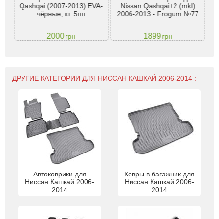
 гг.
Qashqai (2007-2013) EVA-
Nissan Qashqai+2 (mkI)
са
вый)
чёрные, кт. 5шт
2006-2013 - Frogum №77
20
2000
1899
грн
грн
ДРУГИЕ КАТЕГОРИИ ДЛЯ НИССАН КАШКАЙ 2006-2014 :
Автоковрики для
Ковры в багажник для
Ниссан Кашкай 2006-
Ниссан Кашкай 2006-
2014
2014