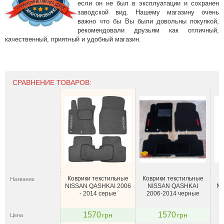
если он не был в эксплуатации и сохранен
заводской вид. Нашему магазину очень
важно что бы Вы были довольны покупкой,
рекомендовали друзьям как отличный,
качественный, приятный и удобный магазин.
СРАВНЕНИЕ ТОВАРОВ:
Коврики текстильные
Коврики текстильные
К
Название
NISSAN QASHKAI 2006
NISSAN QASHKAI
Ni
- 2014 серые
2006-2014 черные
2
1570
1570
грн
грн
Цена