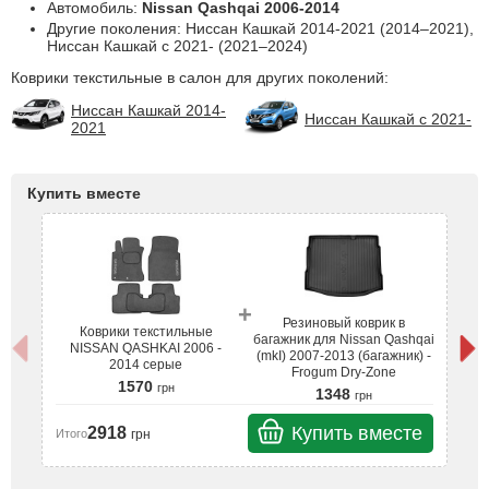
Автомобиль:
Nissan Qashqai 2006-2014
Другие поколения: Ниссан Кашкай 2014-2021 (2014–2021),
Ниссан Кашкай с 2021- (2021–2024)
Коврики текстильные в салон для других поколений:
Ниссан Кашкай 2014-
Ниссан Кашкай с 2021-
2021
Купить вместе
+
Резиновый коврик в
Коврики текстильные
багажник для Nissan Qashqai
NISSAN QASHKAI 2006 -
(mkI) 2007-2013 (багажник) -
2014 серые
Frogum Dry-Zone
1570
грн
1348
грн
Купить вместе
2918
грн
Итого
Ит