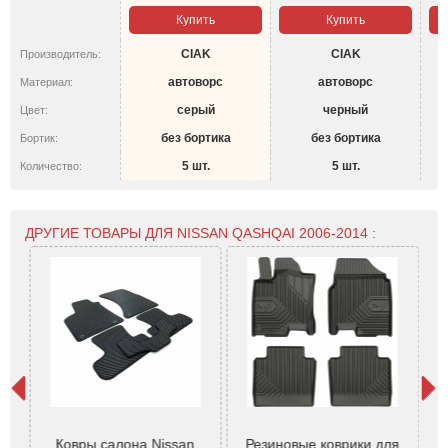
Купить
Купить
CIAK
CIAK
Производитель:
автоворс
автоворс
Материал:
серый
черный
Цвет:
без бортика
без бортика
Бортик:
5 шт.
5 шт.
Количество:
ДРУГИЕ ТОВАРЫ ДЛЯ NISSAN QASHQAI 2006-2014 :
+2
Ковры салона Nissan
Резиновые коврики для
К