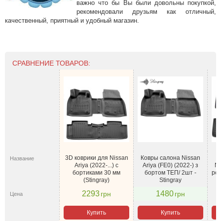
важно что бы Вы были довольны покупкой,
рекомендовали друзьям как отличный,
качественный, приятный и удобный магазин.
СРАВНЕНИЕ ТОВАРОВ:
3D коврики для Nissan
Ковры салона Nissan
Название
Ariya (2022-...) с
Ariya (FE0) (2022-) з
NI
бортиками 30 мм
бортом ТЕП/ 2шт -
ре
(Stingray)
Stingray
2293
1480
грн
грн
Цена
Купить
Купить