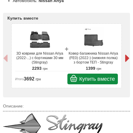
Автомобиль:
Nissan Ariya
Купить вместе
+
3D коврики для Nissan Ariya
Ковер багажника Nissan Ariya
3
(2022-...) с бортиками 30 мм
(FE0) (2022-) (нижняя полка)
(2
(Stingray)
з бортом ТЕП - Stingray
2293
1399
грн
грн
Купить вместе
3692
грн
Итого
Ит
Описание: