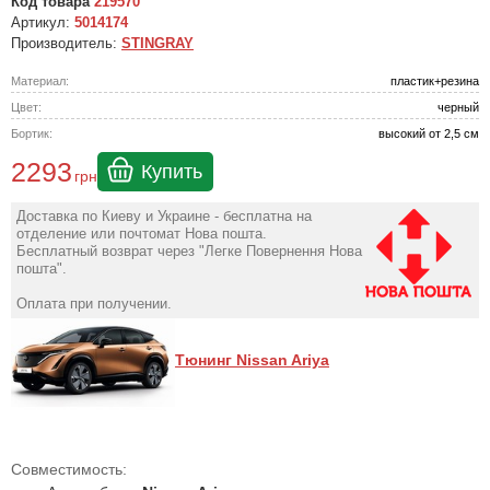
Код товара
219570
Артикул:
5014174
Производитель:
STINGRAY
Материал:
пластик+резина
Цвет:
черный
Бортик:
высокий от 2,5 см
2293
Купить
грн
Доставка по Киеву и Украине - бесплатна на
отделение или почтомат Нова пошта.
Бесплатный возврат через "Легке Повернення Нова
пошта".
Оплата при получении.
Тюнинг Nissan Ariya
Совместимость: