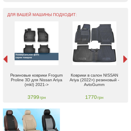
ДЛЯ ВАШЕЙ МАШИНЫ ПОДХОДИТ:
iya
Резиновые коврики Frogum
Коврики в салон NISSAN
Ко
ЕП/
Proline 3D для Nissan Ariya
Ariya (2022>) резиновый -
(F
(mkI) 2021->
AvtoGumm
3799
1770
грн
грн