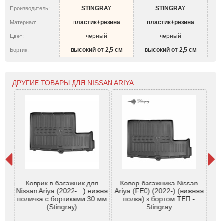
STINGRAY
STINGRAY
Производитель:
пластик+резина
пластик+резина
Материал:
черный
черный
Цвет:
высокий от 2,5 см
высокий от 2,5 см
Бортик:
ДРУГИЕ ТОВАРЫ ДЛЯ NISSAN ARIYA :
Коврик в багажник для
Ковер багажника Nissan
SAN
Nissan Ariya (2022-...) нижня
Ariya (FE0) (2022-) (нижняя
од
поличка с бортиками 30 мм
полка) з бортом ТЕП -
вер
(Stingray)
Stingray