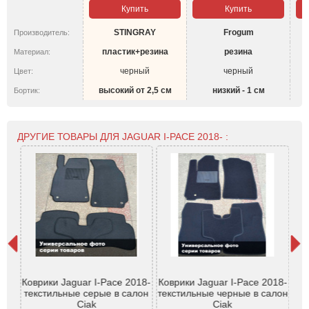
Купить
Купить
STINGRAY
Frogum
Производитель:
пластик+резина
резина
Материал:
черный
черный
Цвет:
высокий от 2,5 см
низкий - 1 см
Бортик:
ДРУГИЕ ТОВАРЫ ДЛЯ JAGUAR I-PACE 2018- :
бон
Коврики Jaguar I-Pace 2018-
Коврики Jaguar I-Pace 2018-
 -
текстильные серые в салон
текстильные черные в салон
J
Ciak
Ciak
бо