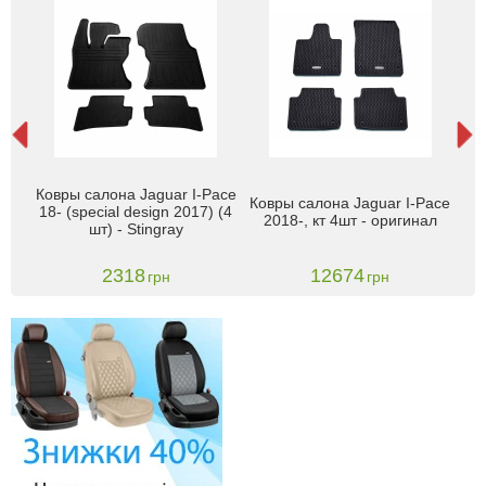
ace
Ковры салона Jaguar I-Pace
Ре
Ковры салона Jaguar I-Pace
т -
18- (special design 2017) (4
дл
2018-, кт 4шт - оригинал
шт) - Stingray
ко
2318
12674
грн
грн