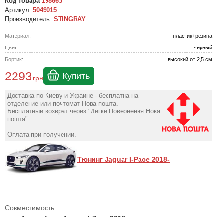
Код товара
198663
Артикул:
5049015
Производитель:
STINGRAY
Материал:
пластик+резина
Цвет:
черный
Бортик:
высокий от 2,5 см
2293
Купить
грн
Доставка по Киеву и Украине - бесплатна на
отделение или почтомат Нова пошта.
Бесплатный возврат через "Легке Повернення Нова
пошта".
Оплата при получении.
Тюнинг Jaguar I-Pace 2018-
Совместимость: