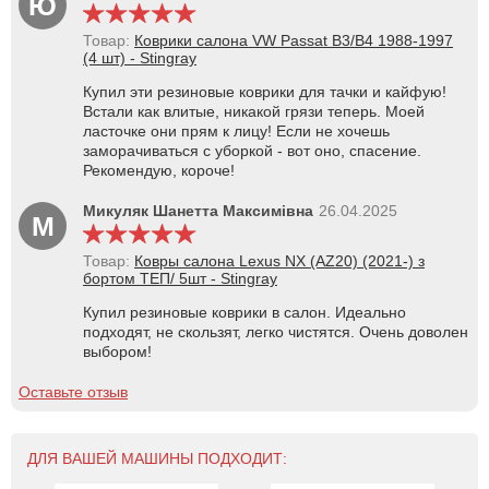
Ю
Товар:
Коврики салона VW Passat B3/B4 1988-1997
(4 шт) - Stingray
Купил эти резиновые коврики для тачки и кайфую!
Встали как влитые, никакой грязи теперь. Моей
ласточке они прям к лицу! Если не хочешь
заморачиваться с уборкой - вот оно, спасение.
Рекомендую, короче!
Микуляк Шанетта Максимівна
26.04.2025
М
Товар:
Ковры салона Lexus NX (AZ20) (2021-) з
бортом ТЕП/ 5шт - Stingray
Купил резиновые коврики в салон. Идеально
подходят, не скользят, легко чистятся. Очень доволен
выбором!
Оставьте отзыв
ДЛЯ ВАШЕЙ МАШИНЫ ПОДХОДИТ: