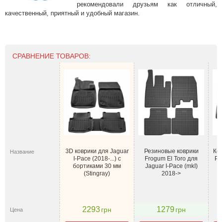
рекомендовали друзьям как отличный,
качественный, приятный и удобный магазин.
СРАВНЕНИЕ ТОВАРОВ:
3D коврики для Jaguar
Резиновые коврики
Ков
Название
I-Pace (2018-...) с
Frogum El Toro для
Pa
бортиками 30 мм
Jaguar I-Pace (mkI)
Т
(Stingray)
2018->
2293
1279
грн
грн
Цена