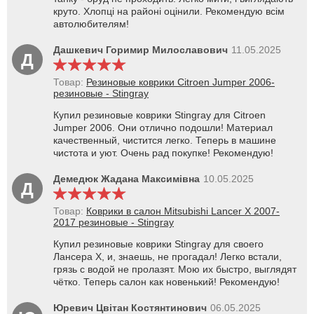
круто. Хлопці на районі оцінили. Рекомендую всім
автолюбителям!
Дашкевич Горимир Милославович
11.05.2025
Д
Товар:
Резиновые коврики Citroen Jumper 2006-
резиновые - Stingray
Купил резиновые коврики Stingray для Citroen
Jumper 2006. Они отлично подошли! Материал
качественный, чистится легко. Теперь в машине
чистота и уют. Очень рад покупке! Рекомендую!
Демедюк Жадана Максимівна
10.05.2025
Д
Товар:
Коврики в салон Mitsubishi Lancer X 2007-
2017 резиновые - Stingray
Купил резиновые коврики Stingray для своего
Лансера X, и, знаешь, не прогадал! Легко встали,
грязь с водой не пролазят. Мою их быстро, выглядят
чётко. Теперь салон как новенький! Рекомендую!
Юревич Цвітан Костянтинович
06.05.2025