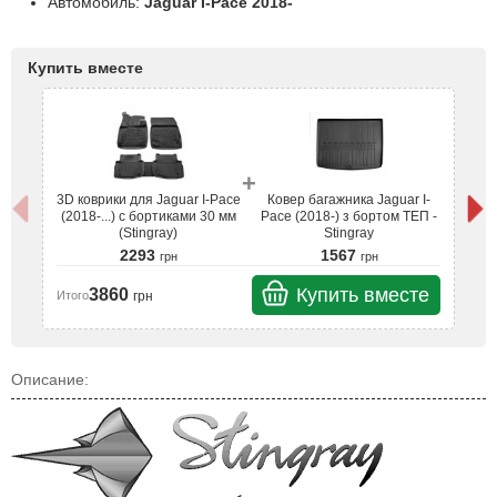
Автомобиль:
Jaguar I-Pace 2018-
Купить вместе
+
3D коврики для Jaguar I-Pace
Ковер багажника Jaguar I-
3D
(2018-...) с бортиками 30 мм
Pace (2018-) з бортом ТЕП -
(2
(Stingray)
Stingray
2293
1567
грн
грн
Купить вместе
3860
грн
Итого
Ит
Описание: