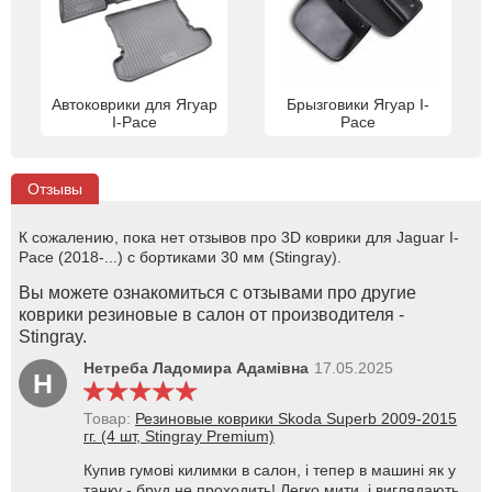
Автоковрики для Ягуар
Брызговики Ягуар I-
I-Pace
Pace
Отзывы
К сожалению, пока нет отзывов про 3D коврики для Jaguar I-
Pace (2018-...) с бортиками 30 мм (Stingray).
Вы можете ознакомиться с отзывами про другие
коврики резиновые в салон от производителя -
Stingray.
Нетреба Ладомира Адамівна
17.05.2025
Н
Товар:
Резиновые коврики Skoda Superb 2009-2015
гг. (4 шт, Stingray Premium)
Купив гумові килимки в салон, і тепер в машині як у
танку - бруд не проходить! Легко мити, і виглядають