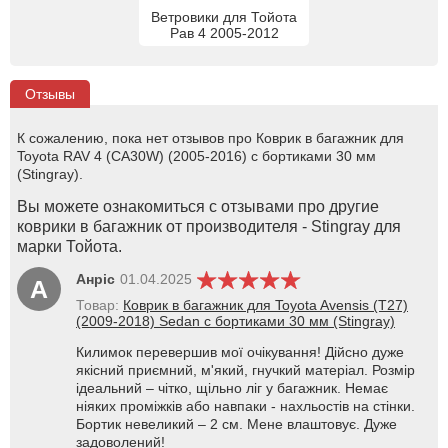
Ветровики для Тойота
Рав 4 2005-2012
Отзывы
К сожалению, пока нет отзывов про Коврик в багажник для
Toyota RAV 4 (CA30W) (2005-2016) с бортиками 30 мм
(Stingray).
Вы можете ознакомиться с отзывами про другие
коврики в багажник от производителя - Stingray для
марки Тойота.
Анріс
01.04.2025
А
Товар:
Коврик в багажник для Toyota Avensis (T27)
(2009-2018) Sedan с бортиками 30 мм (Stingray)
Килимок перевершив мої очікування! Дійсно дуже
якісний приємний, м'який, гнучкий матеріал. Розмір
ідеальний – чітко, щільно ліг у багажник. Немає
ніяких проміжків або навпаки - нахльостів на стінки.
Бортик невеликий – 2 см. Мене влаштовує. Дуже
задоволений!