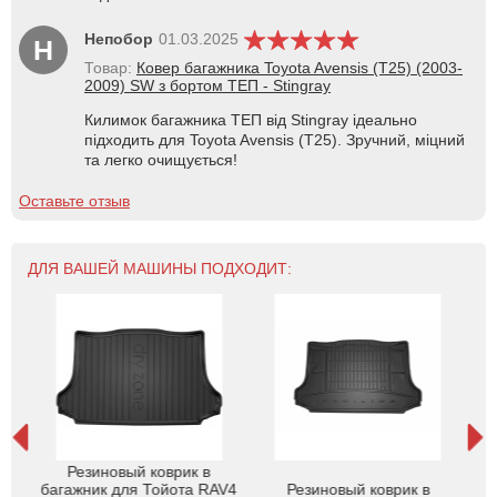
Непобор
01.03.2025
Н
Товар:
Ковер багажника Toyota Avensis (T25) (2003-
2009) SW з бортом ТЕП - Stingray
Килимок багажника ТЕП від Stingray ідеально
підходить для Toyota Avensis (T25). Зручний, міцний
та легко очищується!
Оставьте отзыв
ДЛЯ ВАШЕЙ МАШИНЫ ПОДХОДИТ:
Резиновый коврик в
 RAV
багажник для Тойота RAV4
Резиновый коврик в