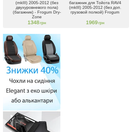
Ков
)
(mkIII) 2005-2012 (без
багажник для Тойота RAV4
 ТЕП
двухуровневого пола)
(mkIII) 2005-2012 (без доп.
(багажник) - Frogum Dry-
грузовой полкой) Frogum
Zone
1348
1969
грн
грн