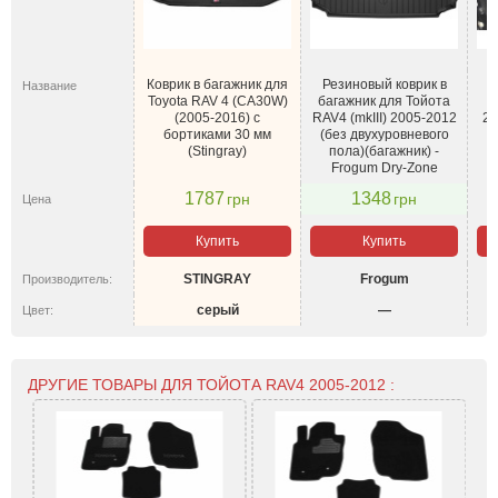
Коврик в багажник для
Резиновый коврик в
Название
Toyota RAV 4 (CA30W)
багажник для Тойота
(2005-2016) с
RAV4 (mkIII) 2005-2012
20
бортиками 30 мм
(без двухуровневого
(Stingray)
пола)(багажник) -
Frogum Dry-Zone
1787
1348
грн
грн
Цена
Купить
Купить
STINGRAY
Frogum
Производитель:
серый
—
Цвет:
ДРУГИЕ ТОВАРЫ ДЛЯ ТОЙОТА RAV4 2005-2012 :