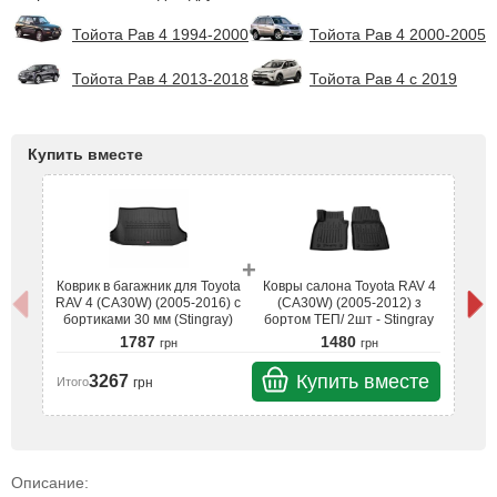
Тойота Рав 4 1994-2000
Тойота Рав 4 2000-2005
Тойота Рав 4 2013-2018
Тойота Рав 4 с 2019
Купить вместе
+
Коврик в багажник для Toyota
Ковры салона Toyota RAV 4
Ко
RAV 4 (CA30W) (2005-2016) с
(CA30W) (2005-2012) з
RA
бортиками 30 мм (Stingray)
бортом ТЕП/ 2шт - Stingray
б
1787
1480
грн
грн
Купить вместе
3267
грн
Итого
Ит
Описание: