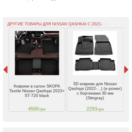
ДРУГИЕ ТОВАРЫ ДЛЯ NISSAN QASHKAI С 2021- :
3D коврики для Nissan
я
Коврики в салон SKOPA
Qashqai (2022-...) (e-power)
021-
Textile Nissan Qashqai 2023+
Q
с бортиками 30 мм
ST-720 black
бо
(Stingray)
4500
2293
грн
грн