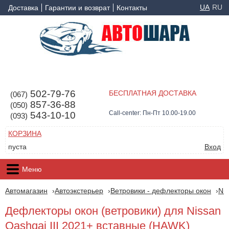
UA
RU
Доставка
Гарантии и возврат
Контакты
502-79-76
БЕСПЛАТНАЯ ДОСТАВКА
(067)
857-36-88
(050)
Call-center: Пн-Пт 10.00-19.00
543-10-10
(093)
КОРЗИНА
пуста
Вход
Меню
Автомагазин
Автоэкстерьер
Ветровики - дефлекторы окон
Ni
Дефлекторы окон (ветровики) для Nissan
Qashqai III 2021+ вставные (HAWK)