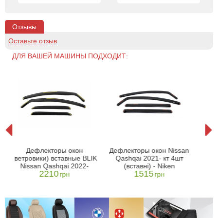
Отзывы
Оставьте отзыв
ДЛЯ ВАШЕЙ МАШИНЫ ПОДХОДИТ:
Дефлекторы окон
Дефлекторы окон Nissan
i
(ве
(ветровики) вставные BLIK
Qashqai 2021- кт 4шт
)
Qas
Nissan Qashqai 2022-
(вставні) - Niken
не
2210
1515
грн
грн