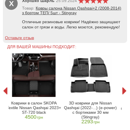
Хорішко Шарль
25.09.2024
Х
Товар:
Ковры салона Nissan Qashqai+2 (2008-2014)
з бортом ТЕП/ 5шт - Stingray
Отличные резиновые коврики! Надёжно защищают
салон от грязи и воды. Легко моются, рекомендую!
Оставьте отзыв
ДЛЯ ВАШЕЙ МАШИНЫ ПОДХОДИТ:
um
3D
Коврики в салон SKOPA
3D коврики для Nissan
ai
Qas
Textile Nissan Qashqai 2023+
Qashqai (2022-...) (e-power)
борт
ST-720 black
с бортиками 30 мм
4500
(Stingray)
грн
2293
грн