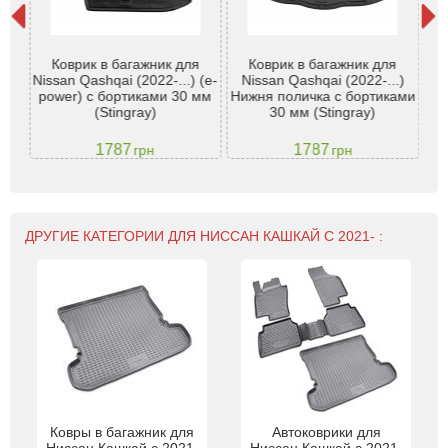
Коврик в багажник для
Коврик в багажник для
пер
Nissan Qashqai (2022-...) (e-
Nissan Qashqai (2022-...)
N
ai
power) с бортиками 30 мм
Нижня поличка с бортиками
вер
(Stingray)
30 мм (Stingray)
1787
1787
грн
грн
ДРУГИЕ КАТЕГОРИИ ДЛЯ НИССАН КАШКАЙ С 2021- :
Ковры в багажник для
Автоковрики для
Ниссан Кашкай с 2021-
Ниссан Кашкай с 2021-