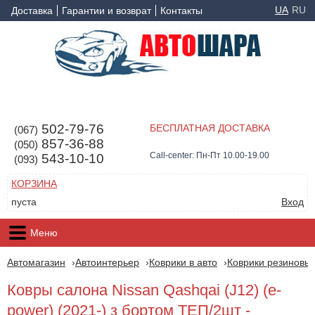
UA
RU
Доставка
Гарантии и возврат
Контакты
502-79-76
БЕСПЛАТНАЯ ДОСТАВКА
(067)
857-36-88
(050)
Call-center: Пн-Пт 10.00-19.00
543-10-10
(093)
КОРЗИНА
пуста
Вход
Меню
Автомагазин
Автоинтерьер
Коврики в авто
Коврики резиновые
Ковры салона Nissan Qashqai (J12) (e-
power) (2021-) з бортом ТЕП/2шт -