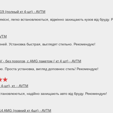
19 (полный кт 4-шт) - AVTM
кісні, легко встановлюються, відмінно захищають кузов від бруду.
AVTM
ней. Установка быстрая, выглядят стильно. Рекомендую!
- без порогов, с AMG пакетом ( кт 4 шт) - AVTM
ію. Проста установка, вигляд доповнює стиль! Рекомендую!
4-шт), кт. - AVTM
встановлюються, надійно захищають авто від бруду. Рекомендую!
14 AMG (повний кт 4шт) - AVTM