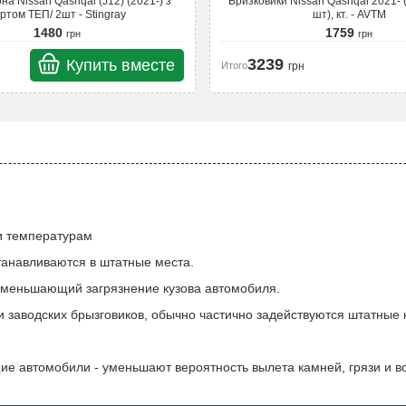
на Nissan Qashqai (J12) (2021-) з
Бризковики Nissan Qashqai 2021- (
ртом ТЕП/ 2шт - Stingray
шт), кт. - AVTM
1480
1759
грн
грн
3239
Купить вместе
Итого
грн
 и температурам
танавливаются в штатные места.
 уменьшающий загрязнение кузова автомобиля.
и заводских брызговиков, обычно частично задействуются штатные
 автомобили - уменьшают вероятность вылета камней, грязи и во