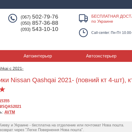
502-79-76
БЕСПЛАТНАЯ ДОСТ
(067)
по Украине
857-36-88
(050)
543-10-10
(093)
Call-center: Пн-Пт 10.00
Автоинтерьер
Автоэкстерьер
hkai с 2021-
ки Nissan Qashqai 2021- (повний кт 4-шт), к
15355
NISQAS2021
ль:
AVTM
Киеву и Украине - бесплатна на отделение или почтомат Нова пошта.
озврат через "Легке Повернення Нова пошта".