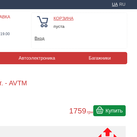
UA
RU
АВКА
КОРЗИНА
пуста
-19.00
Вход
Автоэлектроника
Багажники
т. - AVTM
1759
Купить
грн