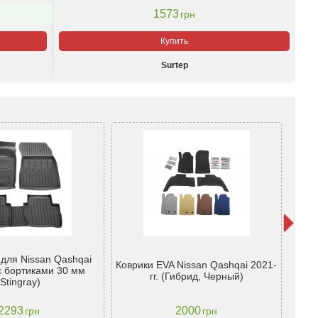
1573
грн
Купить
Surtep
 для Nissan Qashqai
Коврики EVA Nissan Qashqai 2021-
Ковр
 с бортиками 30 мм
гг. (Гибрид, Черный)
(Stingray)
2293
2000
грн
грн