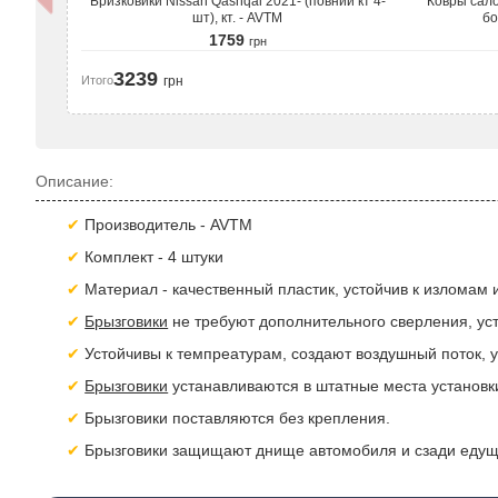
Бризковики Nissan Qashqai 2021- (повний кт 4-
Ковры сало
шт), кт. - AVTM
бо
1759
грн
3239
Итого
грн
Описание:
Производитель - AVTM
Комплект - 4 штуки
Материал - качественный пластик, устойчив к изломам
Брызговики
не требуют дополнительного сверления, ус
Устойчивы к темпреатурам, создают воздушный поток,
Брызговики
устанавливаются в штатные места установк
Брызговики поставляются без крепления.
Брызговики защищают днище автомобиля и сзади едущие