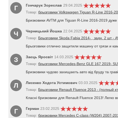
Гончарук Зореслав
29.04.2025
Г
Товар:
брызговики Volkswagen Tiguan R-Line 2016-20
Бризковики AVTM для Tiguan R-Line 2016-2019 дуже я
Черницький Йошка
22.04.2025
Ч
Товар:
Брызговики Skoda Fabia 2014- , задн. 2 шт - 
Брызговики отлично защитили машину от грязи и кам
Заєць Яросвіт
14.03.2025
З
Товар:
брызговики Mercedes-Benz GLE 167 2019- SUV 
Бризковики чудово захищають авто від бруду та грав
Лисенко Ходота Устимович
03.03.2025
Л
Товар:
Брызговики Renault Fluence 2013 - (полный кт 
Класні бризковики для Renault Fluence 2013! Легко 
Герман
23.02.2025
Г
Товар:
бризковики Mercedes C-class (W204) 2007-20