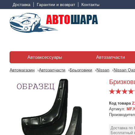
Доставка
Гарантии и возврат
Контакты
Автоаксессуары
Автозапчасти
Автомагазин
Автозапчасти
Брызговики
Nissan
Nissan Qas
Бризкови
Код товара
2
Артикул:
MF.
Производите
Доставка по 
Бесплатный в