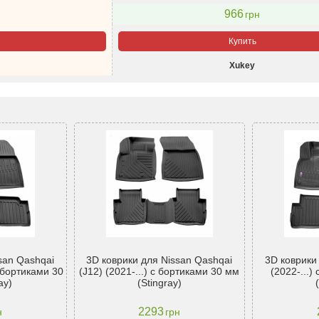
966
грн
Купить
Xukey
san Qashqai
3D коврики для Nissan Qashqai
3D коврики
с бортиками 30
(J12) (2021-...) с бортиками 30 мм
(2022-...)
ay)
(Stingray)
2293
н
грн