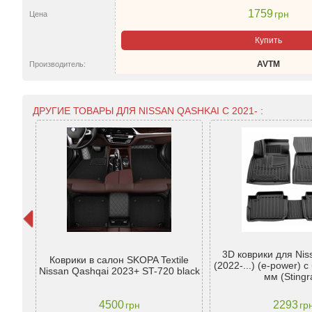
1759
грн
Цена
Купить
AVTM
Производитель:
ДРУГИЕ ТОВАРЫ ДЛЯ NISSAN QASHKAI С 2021- :
ник
3D коврики для Nis
mkIII)
Коврики в салон SKOPA Textile
(2022-...) (e-power) 
)
Nissan Qashqai 2023+ ST-720 black
мм (Stingr
4500
2293
грн
гр