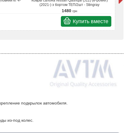
повний кт 4-
Ковры салона Nissan Qashqai (J12) (e-power)
Бриз
(2021-) з бортом ТЕП/2шт - Stingray
1480
грн
Купить вместе
Итого
 крепление подкрылок автомобиля.
ды из-под колес.