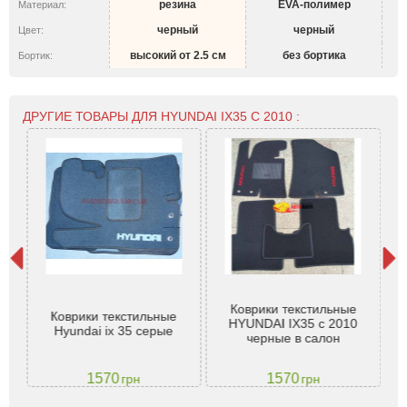
резина
EVA-полимер
Материал:
черный
черный
Цвет:
высокий от 2.5 см
без бортика
Бортик:
ДРУГИЕ ТОВАРЫ ДЛЯ HYUNDAI IX35 С 2010 :
Коврики текстильные
ai
Коврики текстильные
HYUNDAI IX35 с 2010
(
ань
Hyundai ix 35 серые
черные в салон
1570
1570
грн
грн