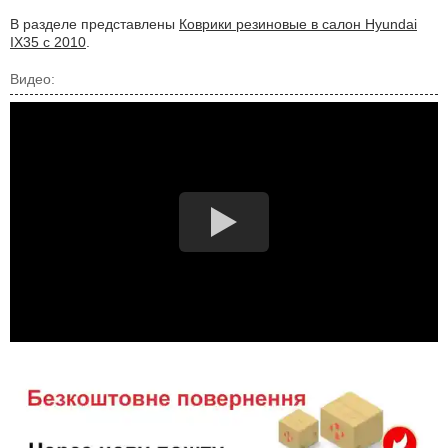
В разделе представлены
Коврики резиновые в салон Hyundai
IX35 с 2010
.
Видео: