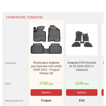
СРАВНЕНИЕ ТОВАРОВ:
Резиновые коврики
Коврики EVA Hyundai
К
Название
для Hyundai ix35 (mkII)
IX-35 2010-2015 гг.
2009-2015 - Frogum
(черные)
Proline 3D
3799
1649
грн
грн
Цена
Купить
Купить
Frogum
EVA
Производитель: