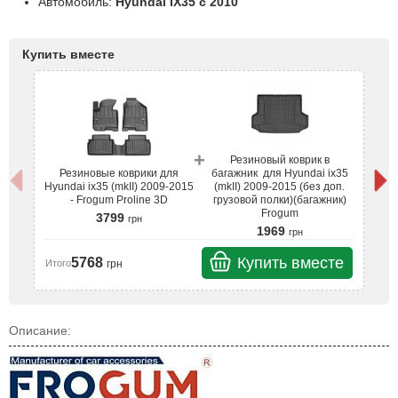
Автомобиль:
Hyundai IX35 с 2010
Купить вместе
+
Резиновый коврик в
Резиновые коврики для
багажник для Hyundai ix35
Hy
Hyundai ix35 (mkII) 2009-2015
(mkII) 2009-2015 (без доп.
- Frogum Proline 3D
грузовой полки)(багажник)
Frogum
3799
грн
1969
грн
Ит
Купить вместе
5768
грн
Итого
Описание: