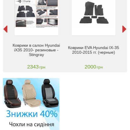
А
я
Коврики в салон Hyundai
Коврики EVA Hyundai IX-35
с
9-
iX35 2010- резиновые -
2010-2015 гг. (черные)
201
Stingray
2343
2000
грн
грн