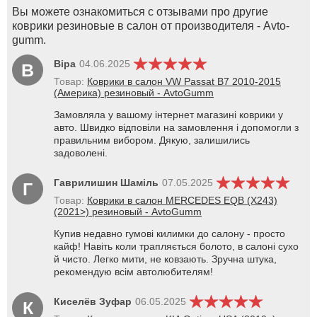
Вы можете ознакомиться с отзывами про другие
коврики резиновые в салон от производителя - Avto-
gumm.
Віра
04.06.2025
В
Товар:
Коврики в салон VW Passat B7 2010-2015
(Америка) резиновый - AvtoGumm
Замовляла у вашому інтернет магазині коврики у
авто. Швидко відповіли на замовлення і допомогли з
правильним вибором. Дякую, залишились
задоволені.
Гаврилишин Шаміль
07.05.2025
Г
Товар:
Коврики в салон MERCEDES EQB (X243)
(2021>) резиновый - AvtoGumm
Купив недавно гумові килимки до салону - просто
кайф! Навіть коли трапляється болото, в салоні сухо
й чисто. Легко мити, не ковзають. Зручна штука,
рекомендую всім автолюбителям!
Киселёв Зуфар
06.05.2025
К