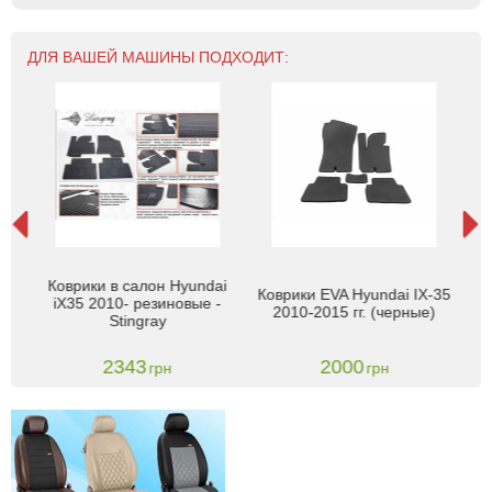
ДЛЯ ВАШЕЙ МАШИНЫ ПОДХОДИТ:
А
я
Коврики в салон Hyundai
Коврики EVA Hyundai IX-35
с
9-
iX35 2010- резиновые -
2010-2015 гг. (черные)
201
3D
Stingray
2343
2000
грн
грн