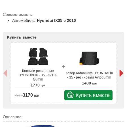
Совместимость:
Автомобиль:
Hyundai IX35 с 2010
Купить вместе
+
Коврики резиновые
Ковер багажника HYUNDAI IX
HYUNDAI IX - 35 - AVTO-
- 35 - резиновый Avtogumm
Gumm
1400
грн
1770
грн
Купить вместе
3170
грн
Итого
Ит
Описание: