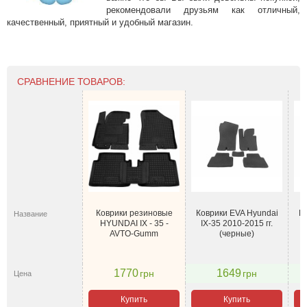
рекомендовали друзьям как отличный,
качественный, приятный и удобный магазин.
СРАВНЕНИЕ ТОВАРОВ:
Коврики резиновые
Коврики EVA Hyundai
К
Название
HYUNDAI IX - 35 -
IX-35 2010-2015 гг.
AVTO-Gumm
(черные)
1770
1649
грн
грн
Цена
Купить
Купить