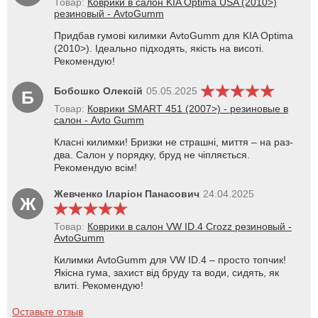
Товар:
Коврики в салон KIA Optima USA (2010>)
резиновый - AvtoGumm
Придбав гумові килимки AvtoGumm для KIA Optima
(2010>). Ідеально підходять, якість на висоті.
Рекомендую!
Бобошко Олексій
05.05.2025
Б
Товар:
Коврики SMART 451 (2007>) - резиновые в
салон - Avto Gumm
Класні килимки! Бризки не страшні, миття – на раз-
два. Салон у порядку, бруд не чіпляється.
Рекомендую всім!
Жевченко Іларіон Панасович
24.04.2025
Ж
Товар:
Коврики в салон VW ID.4 Crozz резиновый -
AvtoGumm
Килимки AvtoGumm для VW ID.4 – просто топчик!
Якісна гума, захист від бруду та води, сидять, як
влиті. Рекомендую!
Оставьте отзыв